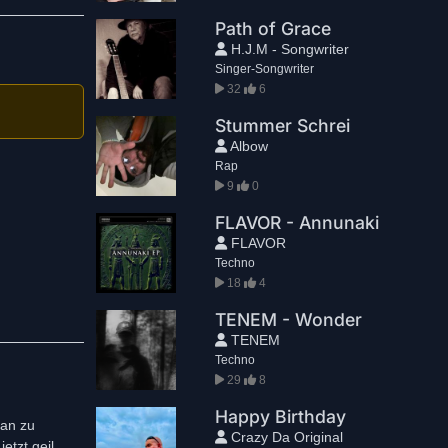
Path of Grace
H.J.M - Songwriter
Singer-Songwriter
32
6
Stummer Schrei
Albow
Rap
9
0
FLAVOR - Annunaki
FLAVOR
Techno
18
4
TENEM - Wonder
TENEM
Techno
29
8
Happy Birthday
tan zu
Crazy Da Original
etzt geil,