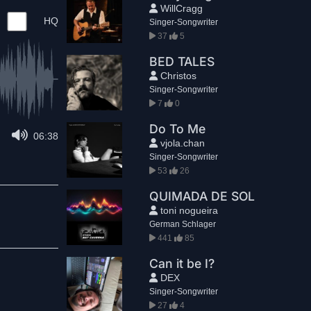
WillCragg
HQ
Singer-Songwriter
37
5
BED TALES
Christos
Singer-Songwriter
7
0
Do To Me
06:38
vjola.chan
Singer-Songwriter
53
26
QUIMADA DE SOL
toni nogueira
German Schlager
441
85
Can it be I?
DEX
Singer-Songwriter
27
4