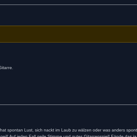
itarre.
hat spontan Lust, sich nackt im Laub zu wälzen oder was anders spon
eil! Auf jeden Fall geile Stimme und gutes Gitarrenspiel! Fände das ja j