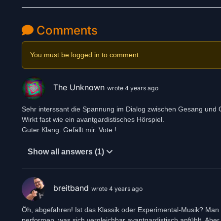
Comments
You must be logged in to comment.
The Unknown
wrote 4 years ago
Sehr interssant die Spannung im Dialog zwischen Gesang und G
Wirkt fast wie ein avantgardistisches Hörspiel.
Guter Klang. Gefällt mir. Vote !
Show all answers (1)
breitband
wrote 4 years ago
Öh, abgefahren! Ist das Klassik oder Experimental-Musik? Man 
performen, was sich vergleichbar avantgardistisch anfühlt. Aber g