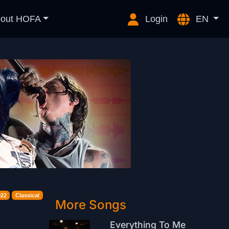
out HOFA
Login
EN
022
Classical
More Songs
Everything To Me