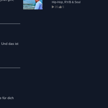
Hip-Hop, R'n'B & Soul
35
5
. Und das ist
 für dich