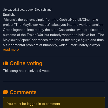
Uploaded: 2 years ago | Deutschland
English:
"Visions", the current single from the Gothic/Neofolk/Cinematic
project "The Mayflower Aspect" takes you into the world of ancient
Greek legends. Inspired by the seer Cassandra, who predicted the
outcome of the Trojan War but nobody wanted to believe her, "The
Mayflower Aspect" addresses the fate of this tragic figure and thus
a fundamental problem of humanity, which unfortunately always
read more
puts greed and arrogance before reason. At the same time,
"Visions" is not only a look into the past, but also into the present
and future. A hint? A prophecy? Musically, the trio's characteristic
Online voting
sound is this time expanded by driving electric guitars, which give
the musical expression and message the necessary urgency.
This song has received 9 votes.
German:
„Visions“, die aktuelle Single des Gothic/Neofolk/Cinematic
Projektes „The Mayflower Aspect“ entführt in die griechische
Comments
Sagenwelt der Antike. Angelehnt an die Seherin Kassandra, die
den Ausgang des trojanischen Krieges vorhersah, der jedoch
You must be logged in to comment.
niemand glauben wollte, thematisieren „The Mayflower Aspect“