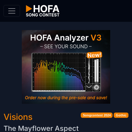
Skip to Content
Visions
Songcontest 2024
Gothic
The Mayflower Aspect