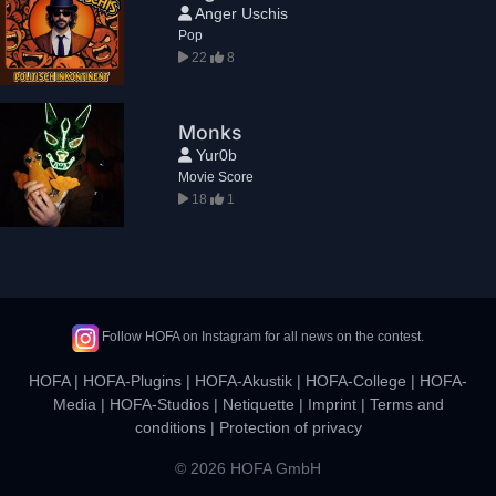
Anger Uschis
Pop
22
8
Monks
Yur0b
Movie Score
18
1
Follow HOFA on Instagram for all news on the contest.
HOFA
|
HOFA-Plugins
|
HOFA-Akustik
|
HOFA-College
|
HOFA-
Media
|
HOFA-Studios
|
Netiquette
|
Imprint
|
Terms and
conditions
|
Protection of privacy
© 2026 HOFA GmbH