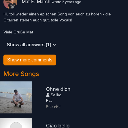
Mat E. March
wrote 2 years ago
Hi, toll wieder einen epischen Song von euch zu hören - die
Gitarren stehen euch gut, tolle Vocals!
Viele Grüße Mat
Show all answers (1)
Show more comments
More Songs
Ohne dich
Saliko
Rap
52
8
Ciao bello