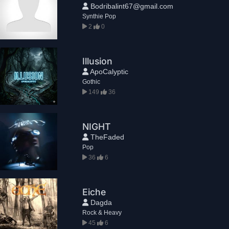
Bodribalint67@gmail.com
Synthie Pop
2
0
Illusion
ApoCalyptic
Gothic
149
36
NIGHT
TheFaded
Pop
36
6
Eiche
Dagda
Rock & Heavy
45
6