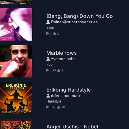
(Bang, Bang) Down You Go
Rainer@supernovanet.ee
Indie
7
1
Marble rows
Aymanalbaba
Pop
109
31
Erlkönig Hardstyle
drfeelgoodmusic
Hardstyle
107
38
Anger Uschis - Nobel