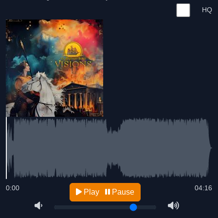
HQ
0:00
04:16
Play
Pause