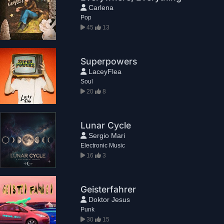
Carlena
Pop
45
13
Superpowers
LaceyFlea
Soul
20
8
Lunar Cycle
Sergio Mari
Electronic Music
16
3
Geisterfahrer
Doktor Jesus
Punk
30
15