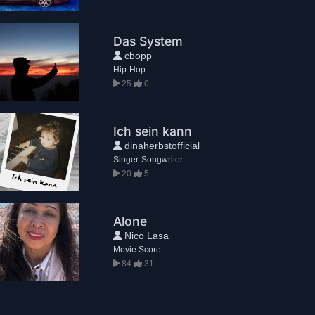
Das System
cbopp
Hip-Hop
25
0
Ich sein kann
dinaherbstofficial
Singer-Songwriter
20
5
Alone
Nico Lasa
Movie Score
84
31