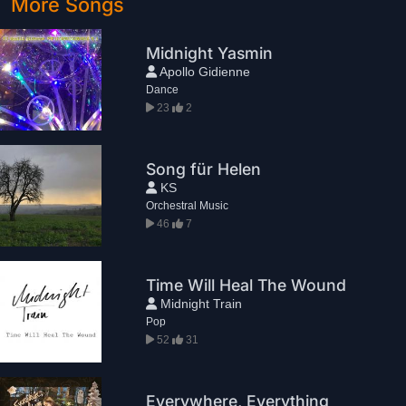
More Songs
Midnight Yasmin
Apollo Gidienne
Dance
23
2
Song für Helen
KS
Orchestral Music
46
7
Time Will Heal The Wound
Midnight Train
Pop
52
31
Everywhere, Everything