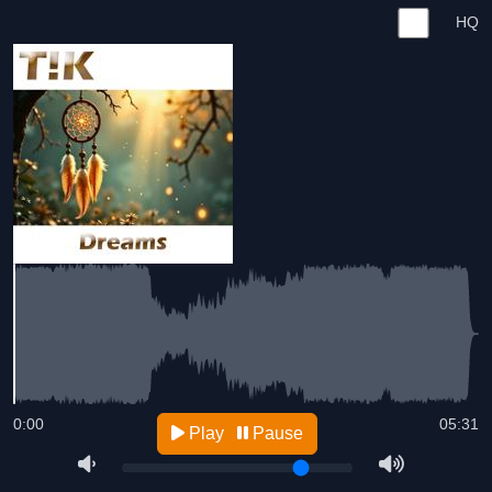
HQ
0:00
05:31
Play
Pause