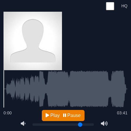
HQ
0:00
03:41
Play
Pause