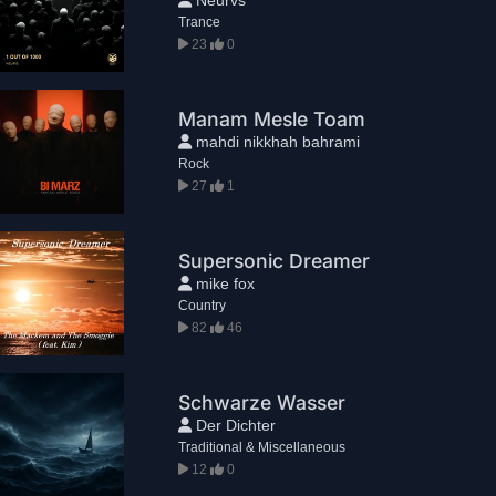
Trance
23
0
Manam Mesle Toam
mahdi nikkhah bahrami
Rock
27
1
Supersonic Dreamer
mike fox
Country
82
46
Schwarze Wasser
Der Dichter
Traditional & Miscellaneous
12
0