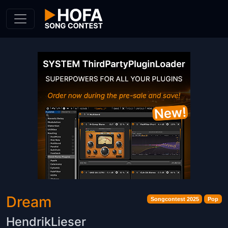
Skip to Content
Dream
Songcontest 2025
Pop
HendrikLieser