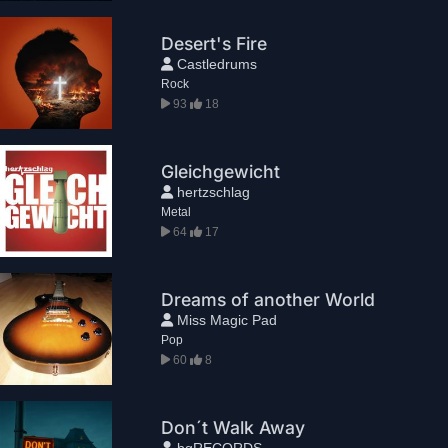
Desert's Fire
Castledrums
Rock
93
18
Gleichgewicht
hertzschlag
Metal
64
17
Dreams of another World
Miss Magic Pad
Pop
60
8
Don´t Walk Away
bgRECORDS