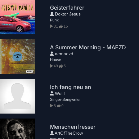
Geisterfahrer
Doktor Jesus
Punk
31
15
A Summer Morning - MAEZD
aemaezd
House
49
5
Ich fang neu an
Wolff
Singer-Songwriter
8
0
Menschenfresser
ArtOfTheCrow