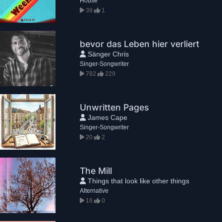
House
39
1
bevor das Leben hier verliert
Sänger Chris
Singer-Songwriter
782
229
Unwritten Pages
James Cape
Singer-Songwriter
20
2
The Mill
Things that look like other things
Alternative
16
0