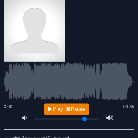
0:00
03:35
Play
Pause