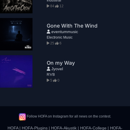
Industrial
84
12
Gone With The Wind
eventummusic
Electronic Music
25
6
On my Way
Jyovel
R'n'B
5
0
Follow HOFA on Instagram for all news on the contest.
HOFA
|
HOFA-Plugins
|
HOFA-Akustik
|
HOFA-College
|
HOFA-