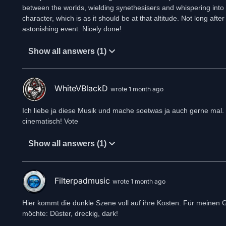
between the worlds, wielding synethesisers and whispering into
character, which is as it should be at that altitude. Not long af
astonishing event. Nicely done!
Show all answers (1)
WhiteVBlackD
wrote 1 month ago
Ich liebe ja diese Musik und mache soetwas ja auch gerne mal.
cinematisch! Vote
Show all answers (1)
Filterpadmusic
wrote 1 month ago
Hier kommt die dunkle Szene voll auf ihre Kosten. Für meinen G
möchte: Düster, dreckig, dark!