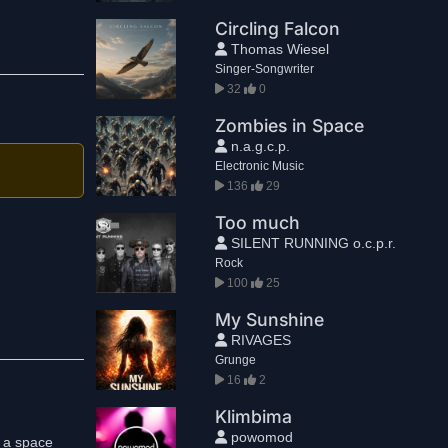
Circling Falcon
Thomas Wiesel
Singer-Songwriter
32
0
Zombies in Space
n.a.g.c.p.
Electronic Music
136
29
Too much
SILENT RUNNING o.c.p.r.
Rock
100
25
My Sunshine
RIVAGES
Grunge
16
2
Klimbima
powomod
 a space