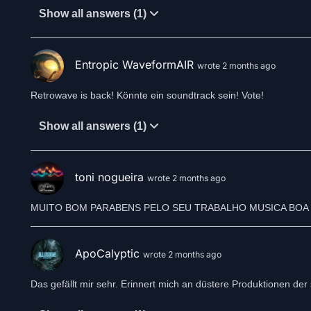
Show all answers (1)
Entropic WaveformAIR
wrote 2 months ago
Retrowave is back! Könnte ein soundtrack sein! Vote!
Show all answers (1)
toni nogueira
wrote 2 months ago
MUITO BOM PARABENS PELO SEU TRABALHO MUSICA BOA 
ApoCalyptic
wrote 2 months ago
Das gefällt mir sehr. Erinnert mich an düstere Produktionen der