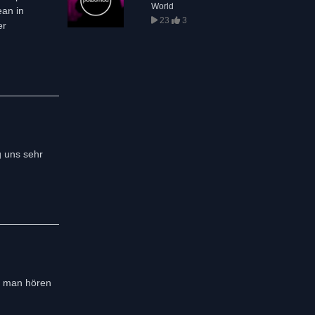
World
ean in
23
3
er
g uns sehr
es man hören