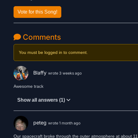
Vote for this Song!
Comments
You must be logged in to comment.
Blaffy
wrote 3 weeks ago
Awesome track
Show all answers (1)
peteg
wrote 1 month ago
Our spacecraft broke through the outer atmosphere at about 1