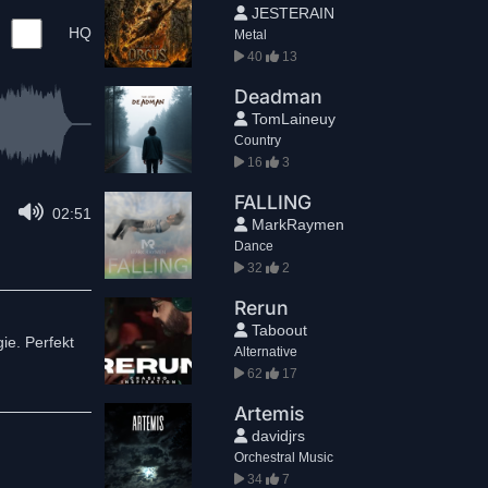
JESTERAIN
HQ
Metal
40
13
Deadman
TomLaineuy
Country
16
3
FALLING
02:51
MarkRaymen
Dance
32
2
Rerun
Taboout
ie. Perfekt
Alternative
62
17
Artemis
davidjrs
Orchestral Music
34
7