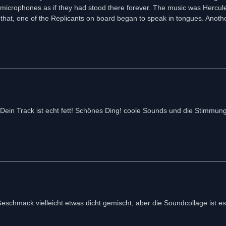
 microphones as if they had stood there forever. The music was Hercul
ter that, one of the Replicants on board began to speak in tongues. Anoth
 Dein Track ist echt fett! Schönes Ding! coole Sounds und die Stimmun
eschmack vielleicht etwas dicht gemischt, aber die Soundcollage ist 