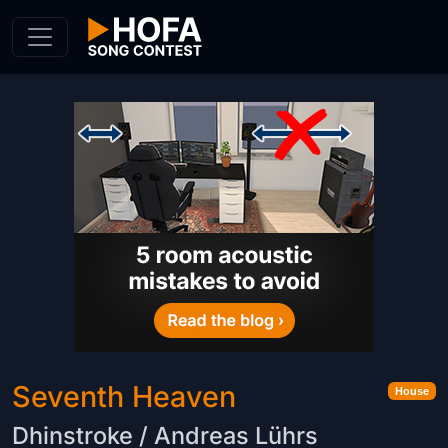
Skip to Content
Seventh Heaven
House
Dhinstroke / Andreas Lührs