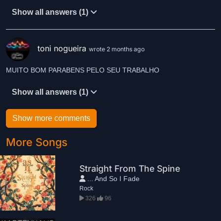
Show all answers (1)
toni nogueira
wrote 2 months ago
MUITO BOM PARABENS PELO SEU TRABALHO
Show all answers (1)
Show more comments
More Songs
Straight From The Spine
... And So I Fade
Rock
326
96