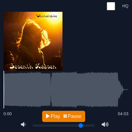
HQ
0:00
04:03
Play
Pause