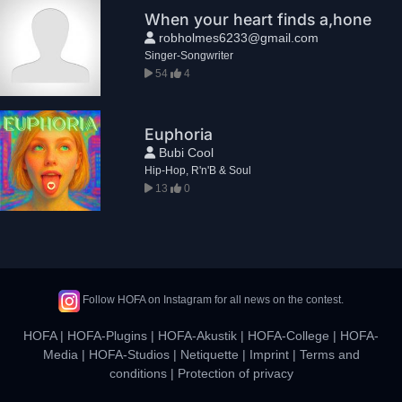
When your heart finds a,hone
robholmes6233@gmail.com
Singer-Songwriter
54
4
Euphoria
Bubi Cool
Hip-Hop, R'n'B & Soul
13
0
Follow HOFA on Instagram for all news on the contest.
HOFA
|
HOFA-Plugins
|
HOFA-Akustik
|
HOFA-College
|
HOFA-
Media
|
HOFA-Studios
|
Netiquette
|
Imprint
|
Terms and
conditions
|
Protection of privacy