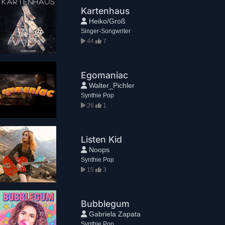
Kartenhaus
Heiko/Groß
Singer-Songwriter
44
7
Egomaniac
Walter_Pichler
Synthie Pop
26
1
Listen Kid
Noops
Synthie Pop
15
3
Bubblegum
Gabriela Zapata
Synthie Pop