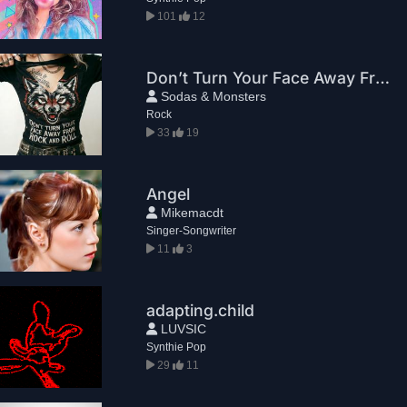
101
12
Don’t Turn Your Face Away From Rock And Roll
Sodas & Monsters
Rock
33
19
Angel
Mikemacdt
Singer-Songwriter
11
3
adapting.child
LUVSIC
Synthie Pop
29
11