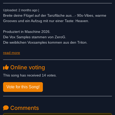
Uploaded: 2 months ago |
Breite deine Flügel auf der Tanzfläche aus...- 90s-Vibes, warme
Grooves und ein Aufzug mit nur einer Taste: Heaven.
Produziert in Maschine 2026.
Die Vox Samples stammen von ZeroG.
Die weiblichen Voxsamples kommen aus den Triton.
read more
Ich wünsche allen Teilnehmer/in viel Spaß und Erfolg
Online voting
This song has received 14 votes.
Vote for this Song!
Comments