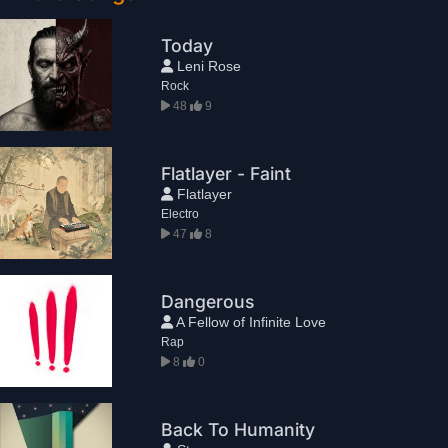
Today
Leni Rose
Rock
48
9
Flatlayer - Faint
Flatlayer
Electro
47
8
Dangerous
A Fellow of Infinite Love
Rap
8
0
Back To Humanity