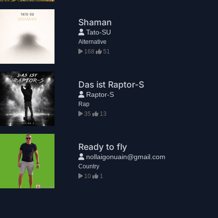
Shaman
Tato-SU
Alternative
168
51
Das ist Raptor-S
Raptor-S
Rap
35
13
Ready to fly
nollaigonuain@gmail.com
Country
10
1