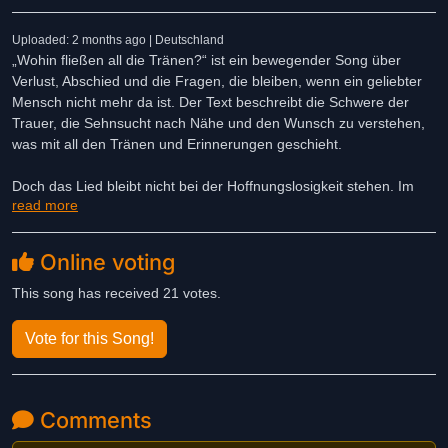
Uploaded: 2 months ago | Deutschland
„Wohin fließen all die Tränen?“ ist ein bewegender Song über
Verlust, Abschied und die Fragen, die bleiben, wenn ein geliebter
Mensch nicht mehr da ist. Der Text beschreibt die Schwere der
Trauer, die Sehnsucht nach Nähe und den Wunsch zu verstehen,
was mit all den Tränen und Erinnerungen geschieht.
Doch das Lied bleibt nicht bei der Hoffnungslosigkeit stehen. Im
read more
letzten Teil findet es eine tröstliche Antwort: Keine Träne geht
verloren, keine Trauer ist umsonst. Jede Träne hat ihren Platz und
ihren Sinn. So wird aus einem Lied über Schmerz auch ein Lied
Online voting
über Hoffnung, Trost und die Gewissheit, dass Liebe und
Erinnerung bleiben.
This song has received 21 votes.
Vote for this Song!
Comments