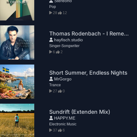
Stereono
Pop
28
12
Thomas Rodenbach - I Remember
hayfisch.studio
Singer-Songwriter
6
2
Short Summer, Endless Nights
MrGorgo
Trance
27
0
Sundrift (Extenden Mix)
HAPPY.ME
Electronic Music
37
6