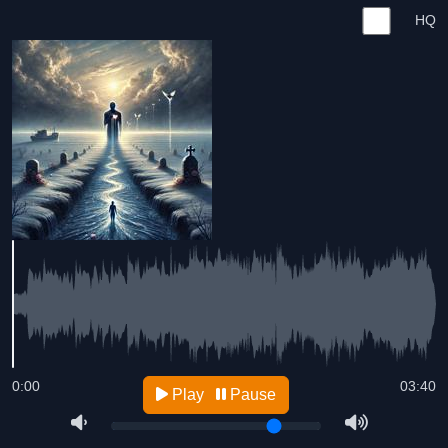
HQ
0:00
03:40
Play
Pause