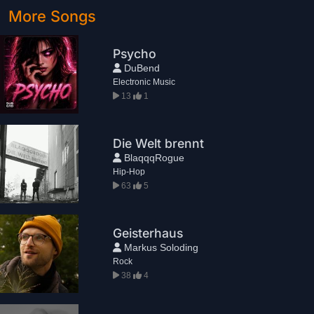
More Songs
Psycho
DuBend
Electronic Music
13
1
Die Welt brennt
BlaqqqRogue
Hip-Hop
63
5
Geisterhaus
Markus Soloding
Rock
38
4