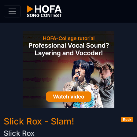
Skip to Content
Slick Rox - Slam!
Rock
Slick Rox