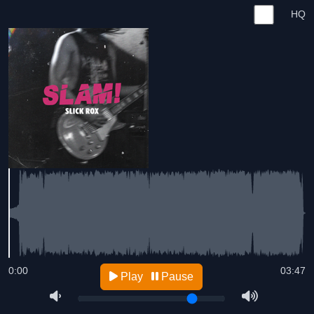
HQ
0:00
03:47
Play
Pause