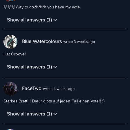
🎊🎊🎊Way to go🎉🎉🎉 you have my vote
Show all answers (1)
Blue Watercolours
wrote 3 weeks ago
Hat Groove!
Show all answers (1)
FaceTwo
wrote 4 weeks ago
Starkes Brett!!! Dafür gibts auf jeden Fall einen Vote!! :)
Show all answers (1)