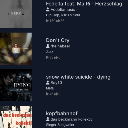
Fedelta feat. Ma Ri - Herzschlag
Fedeltamusic
Hip-Hop, R'n'B & Soul
150
55
Don't Cry
rheinabeel
Jazz
33
6
snow white suicide - dying
Say10
Metal
46
2
kopfbahnhof
das beckmann kollektiv
Singer-Songwriter