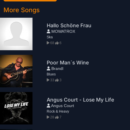
More Songs
Hallo Schöne Frau
MOWATROX
Ska
68
6
Poor Man´s Wine
Brandl
Blues
33
3
Angus Court - Lose My Life
Angus Court
Rock & Heavy
28
7