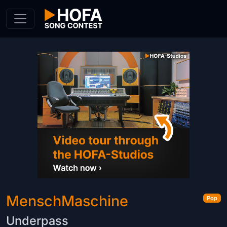
Skip to Content
MenschMaschine
Pop
Underpass