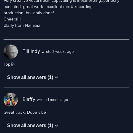
Very creative vocal track..captivating & mesmerizing..perfectly
executed..great work..excellent mix & recording
production..brilliantly done!
Cheers!!!
Blaffy from Namibia
Till Indy
wrote 2 weeks ago
Top👍
Show all answers (1)
Blaffy
wrote 1 month ago
Great track. Dope vibe
Show all answers (1)