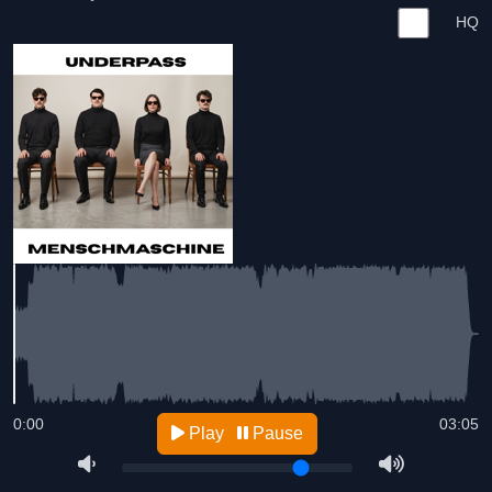
HQ
0:00
03:05
Play
Pause