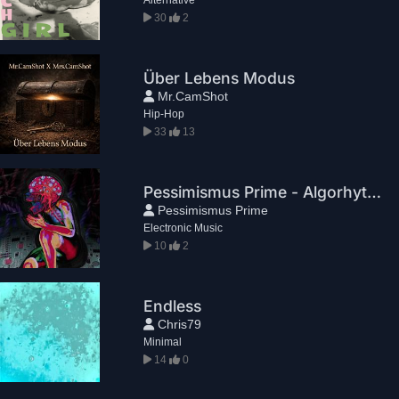
30
2
Über Lebens Modus
Mr.CamShot
Hip-Hop
33
13
Pessimismus Prime - Algorhythm
Pessimismus Prime
Electronic Music
10
2
Endless
Chris79
Minimal
14
0