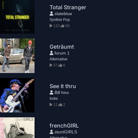
Total Stranger
slateblue
Synthie Pop
132
58
Geträumt
forum 1
Alternative
37
6
See it thru
Bill hixx
Indie
12
2
frenchGIRL
stuntGIRLS
Alternative