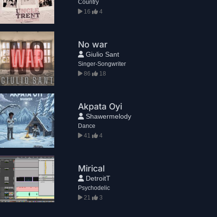
Country
16
4
No war
Giulio Sant
Singer-Songwriter
86
18
Akpata Oyi
Shawermelody
Dance
41
4
Mirical
DetroitT
Psychodelic
21
3