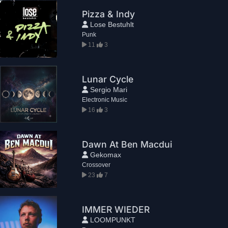
Pizza & Indy
Lose Bestuhlt
Punk
11
3
Lunar Cycle
Sergio Mari
Electronic Music
16
3
Dawn At Ben Macdui
Gekomax
Crossover
23
7
IMMER WIEDER
LOOMPUNKT