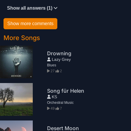
Show all answers (1)
Show more comments
More Songs
Drowning
Lazy Grey
Blues
27
2
Song für Helen
KS
Orchestral Music
49
7
Desert Moon