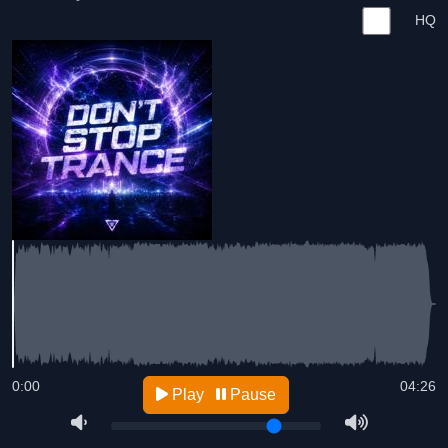
HQ
0:00
04:26
Play
Pause