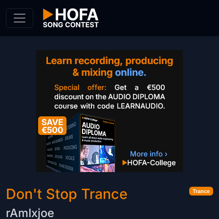
Skip to Content
Don't Stop Trance
Trance
rAmIxjoe