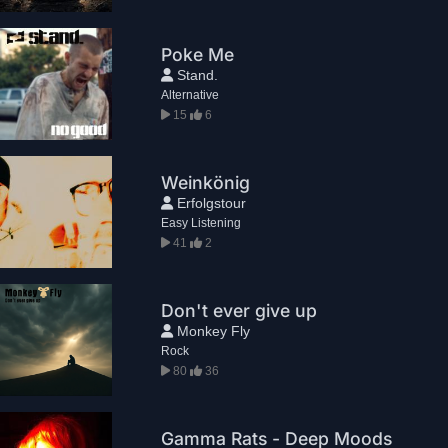
Poke Me
Stand.
Alternative
15
6
Weinkönig
Erfolgstour
Easy Listening
41
2
Don't ever give up
Monkey Fly
Rock
80
36
Gamma Rats - Deep Moods