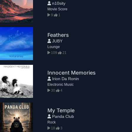
n10sity
Movie Score
9
1
Feathers
JUBY
Lounge
109
21
Innocent Memories
Irion Da Ronin
Electronic Music
30
4
My Temple
Panda Club
Rock
18
3