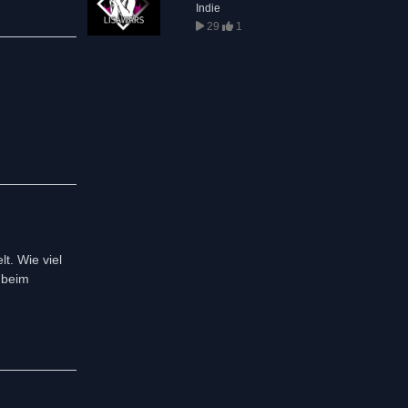
Indie
29
1
t. Wie viel
 beim