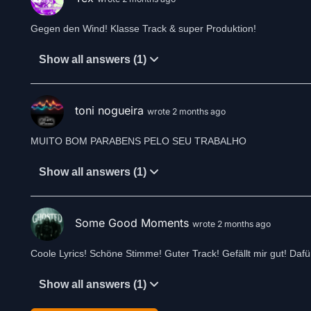
Gegen den Wind! Klasse Track & super Produktion!
Show all answers (1)
toni nogueira
wrote 2 months ago
MUITO BOM PARABENS PELO SEU TRABALHO
Show all answers (1)
Some Good Moments
wrote 2 months ago
Coole Lyrics! Schöne Stimme! Guter Track! Gefällt mir gut! Dafür
Show all answers (1)