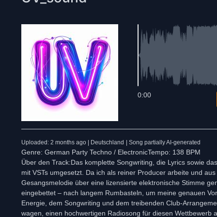
0:00
Uploaded: 2 months ago | Deutschland
| Song partially AI-generated
Genre: German Party Techno / ElectronicTempo: 138 BPM
Über den Track:Das komplette Songwriting, die Lyrics sowie d
mit VSTs umgesetzt. Da ich als reiner Producer arbeite und au
Gesangsmelodie über eine lizensierte elektronische Stimme gene
eingebettet – nach langem Rumbasteln, um meine genauen Vorst
Energie, dem Songwriting und dem treibenden Club-Arrangement
wagen, einen hochwertigen Radiosong für diesen Wettbewerb auf