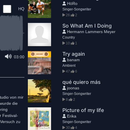
HöRo
HQ
Singer-Songwriter
26
2
So What Am I Doing
Hermann Lammers Meyer
Country
10
1
Try again
03:00
banam
Ambient
47
6
qué quiero más
joonas
Singer-Songwriter
tudio von mir
8
2
 wurde die
ring
Picture of my life
 Festival-
Erika
 Versuch zu
Singer-Songwriter
30
4