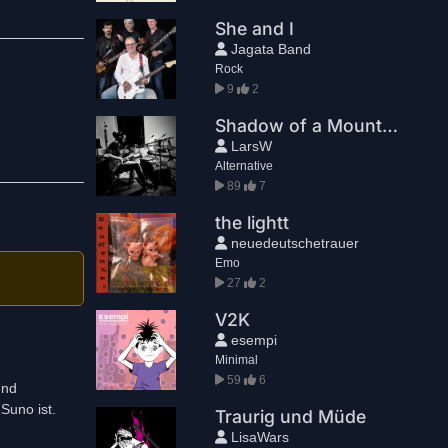
She and I
Jagata Band
Rock
9
2
Shadow of a Mountain
LarsW
Alternative
89
7
the lightt
neuedeutschetrauer
Emo
27
2
V2K
esempi
Minimal
59
6
und
Suno ist.
Traurig und Müde
LisaWars