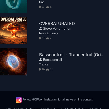
Pop
43
4
OVERSATURATED
Steve Venomenon
Rock & Heavy
15
2
Basscontroll - Trancentral (Original Mix)
Basscontroll
Trance
69
13
Follow HOFA on Instagram for all news on the contest.