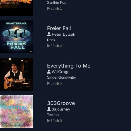
Synthie Pop
26
1
Freier Fall
Peter Bytzek
Rock
82
41
Everything To Me
WillCragg
Singer-Songwriter
37
5
303Groove
dajourney
Techno
10
0