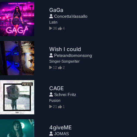
GaGa
ConcettaVassallo
Latin
36
4
Wish I could
Peteandtomonsong
Singer-Songwriter
12
2
CAGE
Schrei Fritz
Fusion
21
1
4giveME
JOMAS