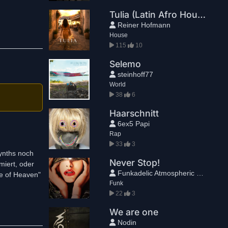
Tulia (Latin Afro House Version)
Reiner Hofmann
House
115
10
Selemo
steinhoff77
World
38
6
Haarschnitt
6ex5 Papi
Rap
33
3
Synths noch
Never Stop!
iert, oder
Funkadelic Atmospheric Freak
de of Heaven"
Funk
22
3
We are one
Nodin