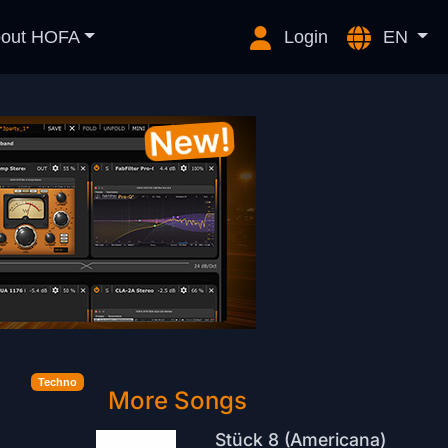
out HOFA
Login
EN
Techno
More Songs
Stück 8 (Americana)