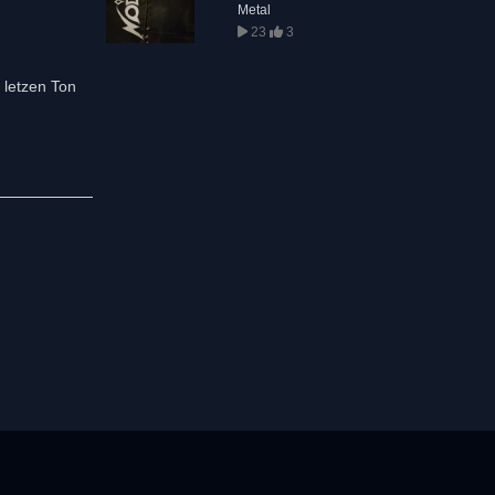
Metal
23
3
 letzen Ton