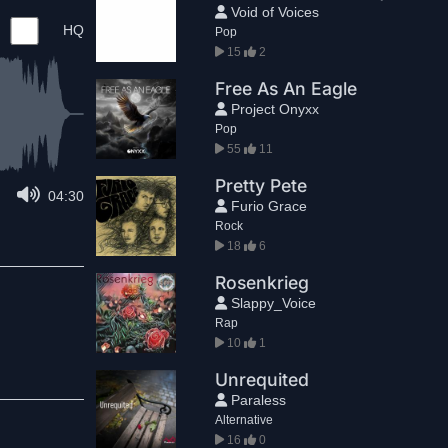
Void of Voices
HQ
Pop
15
2
Free As An Eagle
Project Onyxx
Pop
55
11
Pretty Pete
04:30
Furio Grace
Rock
18
6
Rosenkrieg
Slappy_Voice
Rap
10
1
Unrequited
Paraless
Alternative
16
0