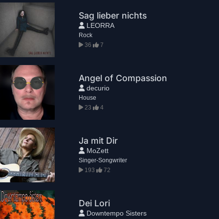
Sag lieber nichts
LEORRA
Rock
36
7
Angel of Compassion
decurio
House
23
4
Ja mit Dir
MoZett
Singer-Songwriter
193
72
Dei Lori
Downtempo Sisters