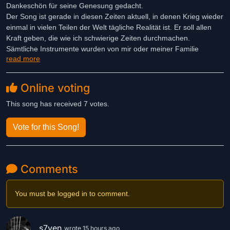
Dankeschön für seine Genesung gedacht.
Der Song ist gerade in diesen Zeiten aktuell, in denen Krieg wieder
einmal in vielen Teilen der Welt tägliche Realität ist. Er soll allen
Kraft geben, die wie ich schwierige Zeiten durchmachen.
Sämtliche Instrumente wurden von mir oder meiner Familie
read more
eingespielt. Mein Sohn hat das Schlagzeug eingespielt.
Das Video ist ein Mix aus echten Aufnahmen der Musiker und KI -
generierten Inhalten, die zum Text des Songs passen.
Online voting
Ich hoffe, dass euch der Song gefällt und würde mich über einen
Daumen hoch sehr freuen.
This song has received 7 votes.
P.S. ich hoffe, dass der Song nicht zu religiös ist und den Regeln
Vote for this Song!
entspricht
Comments
You must be logged in to comment.
s7ven
wrote 15 hours ago