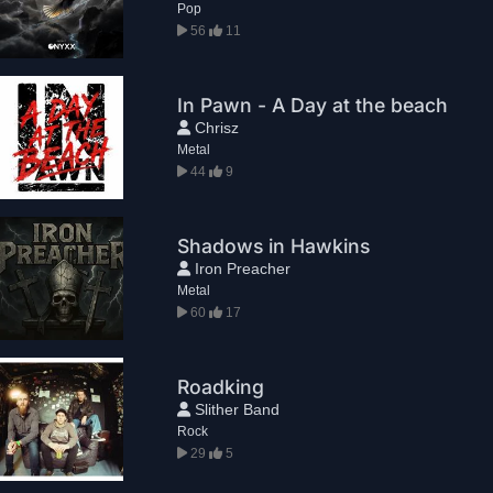
Pop
56
11
In Pawn - A Day at the beach
Chrisz
Metal
44
9
Shadows in Hawkins
Iron Preacher
Metal
60
17
Roadking
Slither Band
Rock
29
5