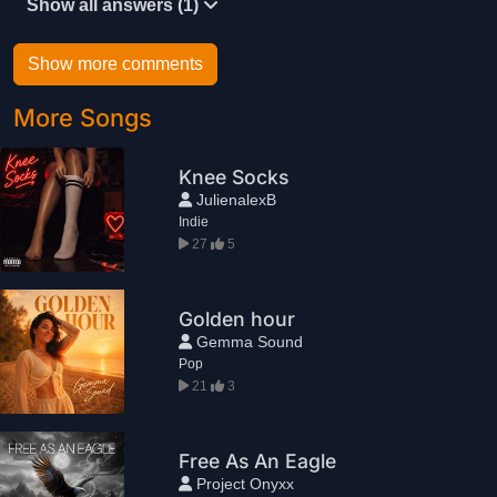
Show all answers (1)
Show more comments
More Songs
Knee Socks
JulienalexB
Indie
27
5
Golden hour
Gemma Sound
Pop
21
3
Free As An Eagle
Project Onyxx