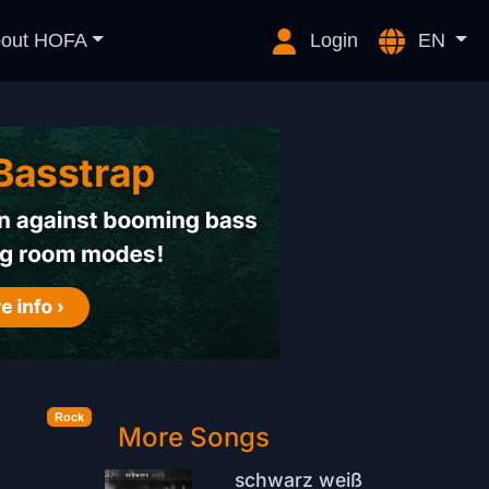
out HOFA
Login
EN
Rock
More Songs
schwarz weiß