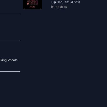
Hip-Hop, R'n'B & Soul
147
46
cking Vocals