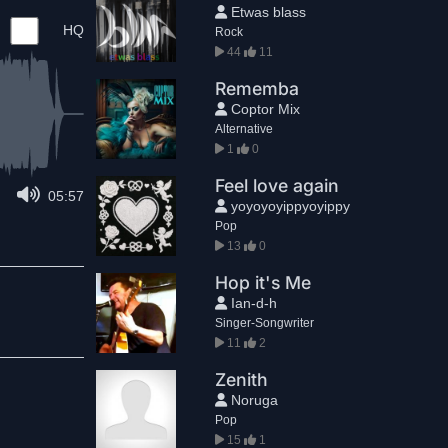
Etwas blass
HQ
Rock
44
11
Rememba
Coptor Mix
Alternative
1
0
Feel love again
05:57
yoyoyoyippyoyippy
Pop
13
0
Hop it's Me
Ian-d-h
Singer-Songwriter
11
2
Zenith
Noruga
Pop
15
1