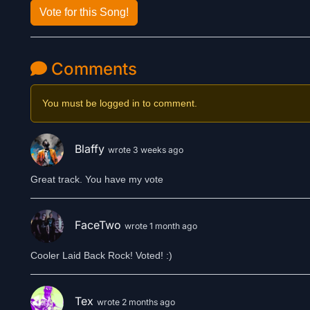
Vote for this Song!
Comments
You must be logged in to comment.
Blaffy
wrote 3 weeks ago
Great track. You have my vote
FaceTwo
wrote 1 month ago
Cooler Laid Back Rock! Voted! :)
Tex
wrote 2 months ago