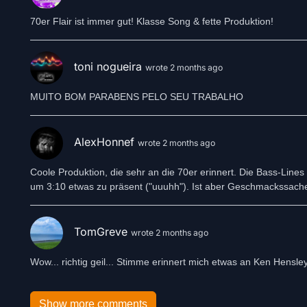
70er Flair ist immer gut! Klasse Song & fette Produktion!
toni nogueira
wrote 2 months ago
MUITO BOM PARABENS PELO SEU TRABALHO
AlexHonnef
wrote 2 months ago
Coole Produktion, die sehr an die 70er erinnert. Die Bass-Line
um 3:10 etwas zu präsent ("uuuhh"). Ist aber Geschmackssache
TomGreve
wrote 2 months ago
Wow... richtig geil... Stimme erinnert mich etwas an Ken Hensl
Show more comments