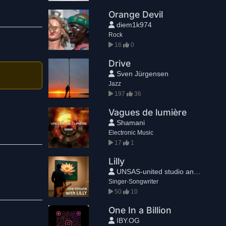
Orange Devil
diem1k974
Rock
16
0
Drive
Sven Jürgensen
Jazz
197
36
Vagues de lumière
Shamani
Electronic Music
17
1
Lilly
UNSAS-united studio and sound®
Singer-Songwriter
50
10
One In a Billion
IBY.OG