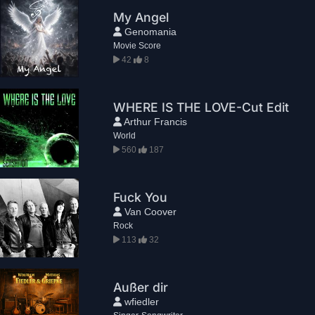
My Angel
Genomania
Movie Score
42
8
WHERE IS THE LOVE-Cut Edit
Arthur Francis
World
560
187
Fuck You
Van Coover
Rock
113
32
Außer dir
wfiedler