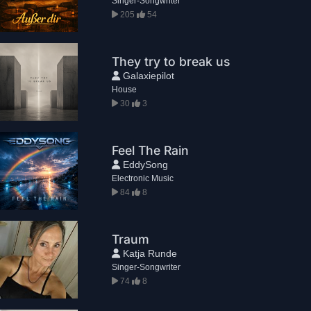
Singer-Songwriter
205
54
They try to break us
Galaxiepilot
House
30
3
Feel The Rain
EddySong
Electronic Music
84
8
Traum
Katja Runde
Singer-Songwriter
74
8