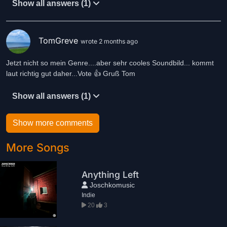
Show all answers (1)
TomGreve
wrote 2 months ago
Jetzt nicht so mein Genre....aber sehr cooles Soundbild... kommt
laut richtig gut daher...Vote 👍 Gruß Tom
Show all answers (1)
Show more comments
More Songs
Anything Left
Joschkomusic
Indie
20
3