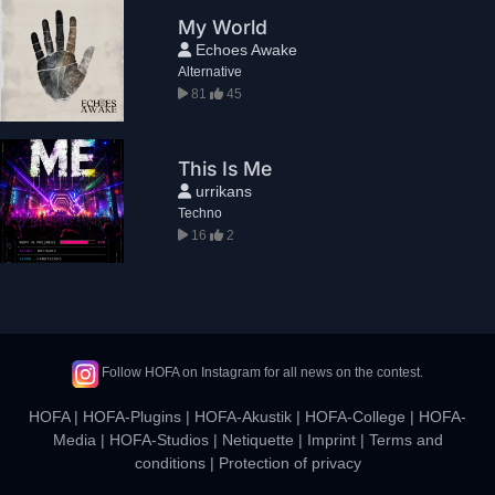
My World
Echoes Awake
Alternative
81
45
This Is Me
urrikans
Techno
16
2
Follow HOFA on Instagram for all news on the contest.
HOFA
|
HOFA-Plugins
|
HOFA-Akustik
|
HOFA-College
|
HOFA-
Media
|
HOFA-Studios
|
Netiquette
|
Imprint
|
Terms and
conditions
|
Protection of privacy