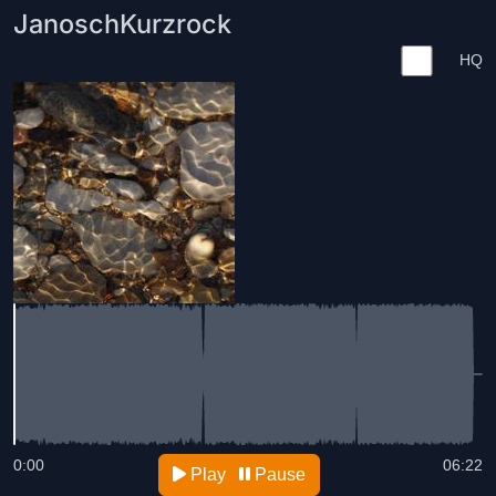
JanoschKurzrock
HQ
0:00
06:22
Play
Pause