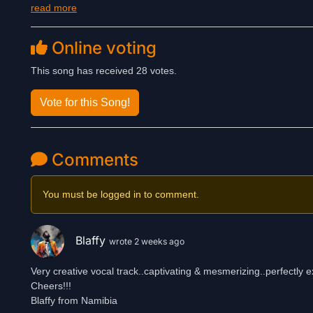
read more
beinhaltet die Aufforderung, unser Handeln stets zu hinterfr
dass wir den Rest unseres Lebens mit den Konsequenzen sowi
Online voting
Text + Musik: Werner Steidel
Schlagzeug + Gesang: Werner Steidel
This song has received 28 votes.
Alle weiteren Instrumente: Erik Adam H. Grösch
Aufgenommen, gemischt und gemastert von E. A. H. Grösch im
Vote for this Song!
Siehe auch Facebook (WS-Projekt) und YouTube (https://www
Comments
You must be logged in to comment.
Blaffy
wrote 2 weeks ago
Very creative vocal track..captivating & mesmerizing..perfectly e
Cheers!!!
Blaffy from Namibia