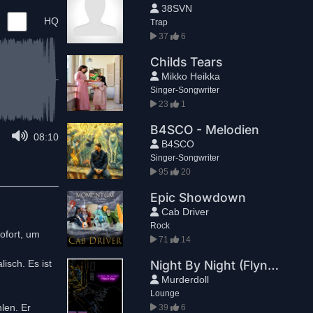
38SVN
HQ
Trap
37
6
Childs Tears
Mikko Heikka
Singer-Songwriter
23
1
B4SCO - Melodien
08:10
B4SCO
Singer-Songwriter
95
20
Epic Showdown
Cab Driver
Rock
ofort, um
71
14
isch. Es ist
Night By Night (Flynn's Song)
Murderdoll
Lounge
len. Er
39
6