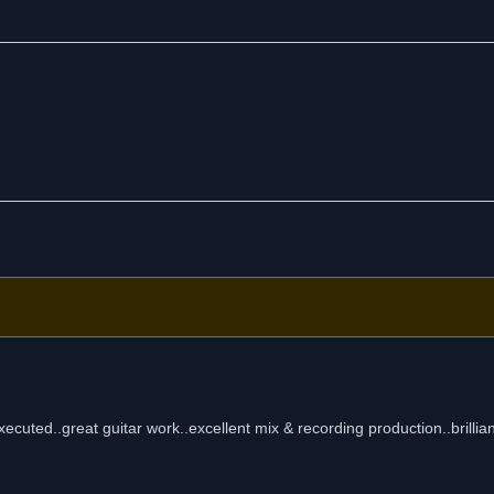
agen, denn das Geschehene kann oft genug nicht mehr rückgängig gemac
e der drückenden Last unseres Gewissens leben müssen ...
 Neway-Tonstudio Haunetal
.youtube.com/@wst2371)
xecuted..great guitar work..excellent mix & recording production..brillia