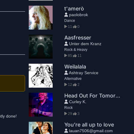
ht werden, so
t'amerò
paolobrok
Dance
11
0
Aasfresser
Unter dem Kranz
Rock & Heavy
85
11
Weilalala
Ashtray Service
Alternative
12
2
Head Out For Tomorrow
Curley K.
Rock
29
3
ntly done!
You’re all up to love
lauan7506@gmail.com