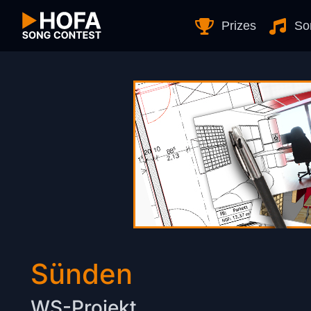
Skip to Content
Prizes
So
Sünden
WS-Projekt