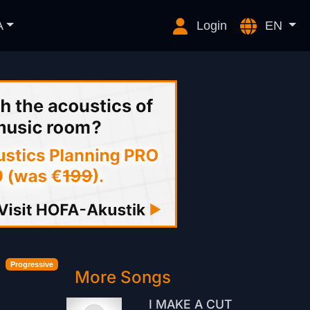
A
Login
EN
Progressive
More Songs
I MAKE A CUT