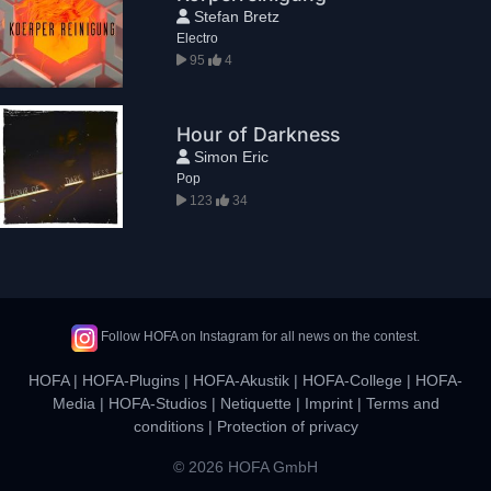
Stefan Bretz
Electro
95
4
Hour of Darkness
Simon Eric
Pop
123
34
Follow HOFA on Instagram for all news on the contest.
HOFA
|
HOFA-Plugins
|
HOFA-Akustik
|
HOFA-College
|
HOFA-
Media
|
HOFA-Studios
|
Netiquette
|
Imprint
|
Terms and
conditions
|
Protection of privacy
© 2026 HOFA GmbH