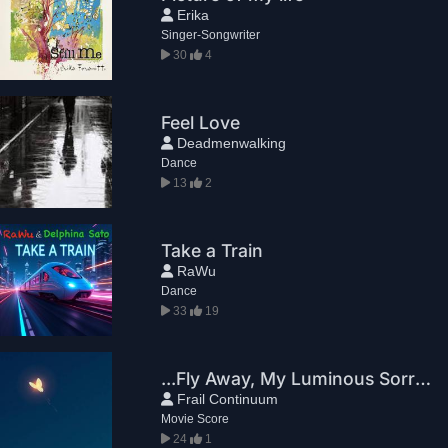
Erika
Singer-Songwriter
30
4
Feel Love
Deadmenwalking
Dance
13
2
Take a Train
RaWu
Dance
33
19
...Fly Away, My Luminous Sorrow
Frail Continuum
Movie Score
24
1