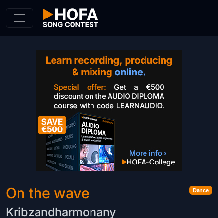
Skip to Content
On the wave
Dance
Kribzandharmonany