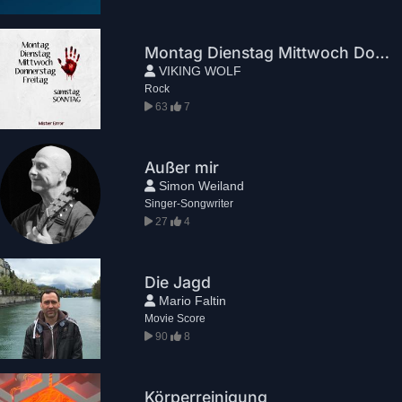
Montag Dienstag Mittwoch Donnerstag Freitag Samstag Sonntag
VIKING WOLF
Rock
63
7
Außer mir
Simon Weiland
Singer-Songwriter
27
4
Die Jagd
Mario Faltin
Movie Score
90
8
Körperreinigung