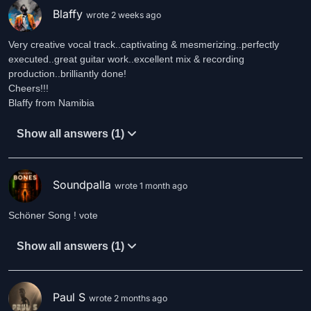
Blaffy
wrote 2 weeks ago
Very creative vocal track..captivating & mesmerizing..perfectly
executed..great guitar work..excellent mix & recording
production..brilliantly done!
Cheers!!!
Blaffy from Namibia
Show all answers (1)
Soundpalla
wrote 1 month ago
Schöner Song ! vote
Show all answers (1)
Paul S
wrote 2 months ago