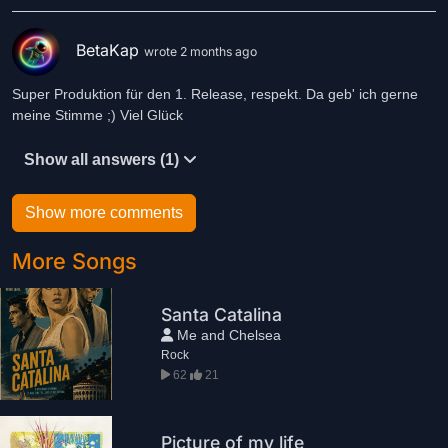
BetaKap
wrote 2 months ago
Super Produktion für den 1. Release, respekt. Da geb' ich gerne
meine Stimme ;) Viel Glück
Show all answers (1)
Show more comments
More Songs
Santa Catalina
Me and Chelsea
Rock
62
21
Picture of my life