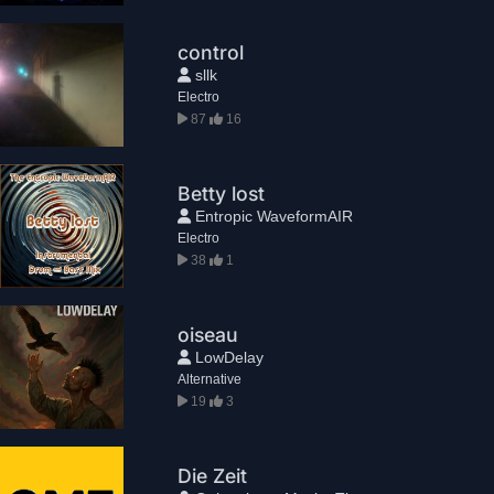
control
sllk
Electro
87
16
Betty lost
Entropic WaveformAIR
Electro
38
1
oiseau
LowDelay
Alternative
19
3
Die Zeit