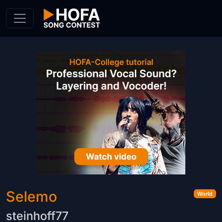
Skip to Content
Selemo
World
steinhoff77