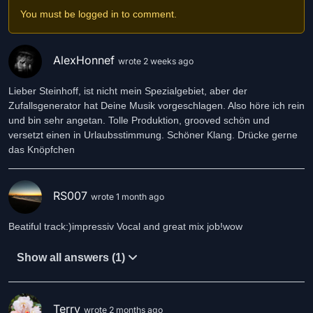
You must be logged in to comment.
AlexHonnef
wrote 2 weeks ago
Lieber Steinhoff, ist nicht mein Spezialgebiet, aber der
Zufallsgenerator hat Deine Musik vorgeschlagen. Also höre ich rein
und bin sehr angetan. Tolle Produktion, grooved schön und
versetzt einen in Urlaubsstimmung. Schöner Klang. Drücke gerne
das Knöpfchen
RS007
wrote 1 month ago
Beatiful track:)impressiv Vocal and great mix job!wow
Show all answers (1)
Terry
wrote 2 months ago