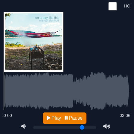
HQ
0:00
03:06
Play
Pause