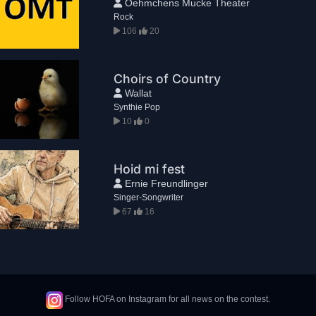
Oehmchens Mucke Theater
Rock
106
20
Choirs of Country
Wallat
Synthie Pop
10
0
Hoid mi fest
Ernie Freundlinger
Singer-Songwriter
67
16
Follow HOFA on Instagram for all news on the contest.