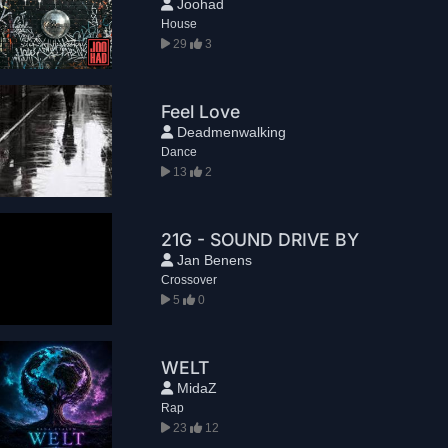
Joohad
House
29
3
Feel Love
Deadmenwalking
Dance
13
2
21G - SOUND DRIVE BY
Jan Benens
Crossover
5
0
WELT
MidaZ
Rap
23
12