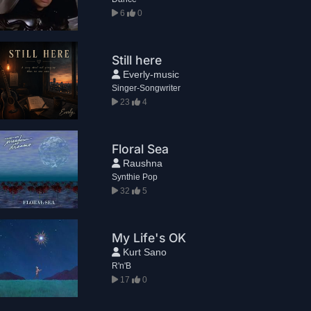
6
0
Still here
Everly-music
Singer-Songwriter
23
4
Floral Sea
Raushna
Synthie Pop
32
5
My Life's OK
Kurt Sano
R'n'B
17
0