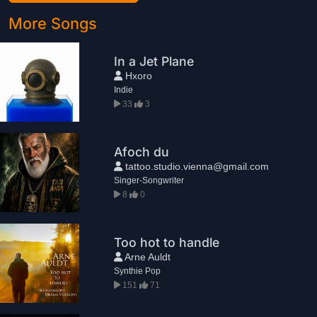
More Songs
In a Jet Plane
Hxoro
Indie
33
3
Afoch du
tattoo.studio.vienna@gmail.com
Singer-Songwriter
8
0
Too hot to handle
Arne Auldt
Synthie Pop
151
71