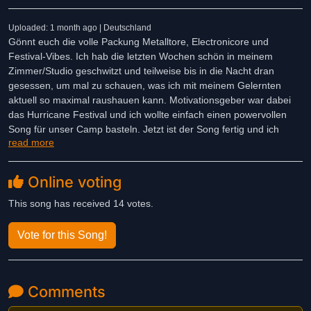
Uploaded: 1 month ago | Deutschland
Gönnt euch die volle Packung Metalltore, Electronicore und
Festival-Vibes. Ich hab die letzten Wochen schön in meinem
Zimmer/Studio geschwitzt und teilweise bis in die Nacht dran
gesessen, um mal zu schauen, was ich mit meinem Gelernten
aktuell so maximal raushauen kann. Motivationsgeber war dabei
das Hurricane Festival und ich wollte einfach einen powervollen
Song für unser Camp basteln. Jetzt ist der Song fertig und ich
read more
hoffe er gefällt 🙌🏻
Das Musikvideo findet ihr auf YouTube (Dust In - Hurricane). Der
Online voting
Song läuft auch auf Spotify, Apple Music und den ganzen anderen
Diensten ✌🏻
This song has received 14 votes.
Vote for this Song!
Comments