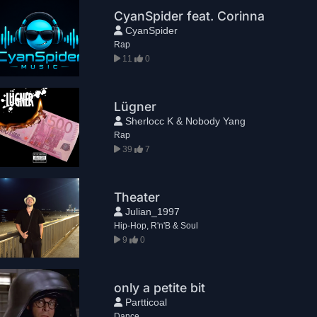
CyanSpider feat. Corinna
CyanSpider
Rap
11
0
Lügner
Sherlocc K & Nobody Yang
Rap
39
7
Theater
Julian_1997
Hip-Hop, R'n'B & Soul
9
0
only a petite bit
Partticoal
Dance