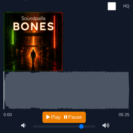
HQ
0:00
05:25
Play
Pause