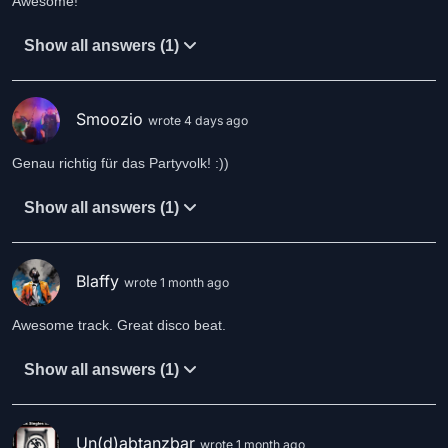
Awesome!
Show all answers (1)
Smoozio
wrote 4 days ago
Genau richtig für das Partyvolk! :))
Show all answers (1)
Blaffy
wrote 1 month ago
Awesome track. Great disco beat.
Show all answers (1)
Un(d)abtanzbar
wrote 1 month ago