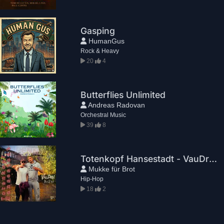
Gasping
HumanGus
Rock & Heavy
20
4
Butterflies Unlimited
Andreas Radovan
Orchestral Music
39
8
Totenkopf Hansestadt - VauDrei ft. Buzad
Mukke für Brot
Hip-Hop
18
2