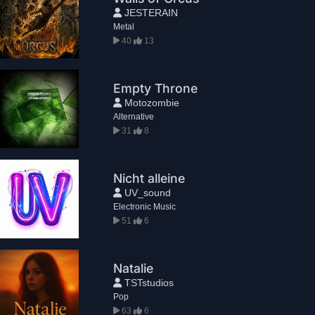
JESTERAIN
Metal
40
13
Empty Throne
Motozombie
Alternative
31
8
Nicht alleine
UV_sound
Electronic Music
51
6
Natalie
TSTstudios
Pop
63
6