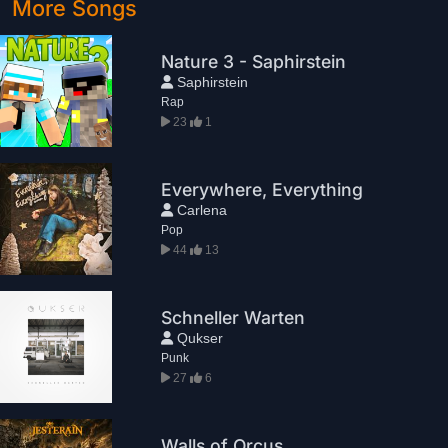
More Songs
Nature 3 - Saphirstein
Saphirstein
Rap
23
1
Everywhere, Everything
Carlena
Pop
44
13
Schneller Warten
Qukser
Punk
27
6
Walls of Orcus