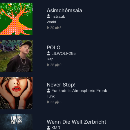
Asîmchômsaia
hstraub
World
20
5
POLO
LILWOLF285
Rap
28
0
Never Stop!
Funkadelic Atmospheric Freak
Funk
23
3
Wenn Die Welt Zerbricht
KMR