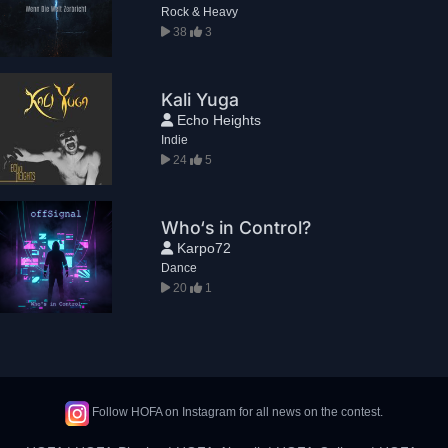
Rock & Heavy
38
3
Kali Yuga
Echo Heights
Indie
24
5
Who‘s in Control?
Karpo72
Dance
20
1
Follow HOFA on Instagram for all news on the contest.