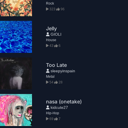
Rock
323
96
Jelly
GIOLI
House
43
6
Too Late
sleepyinspain
Metal
54
28
nasa (onetake)
kidcute27
Hip-Hop
69
7