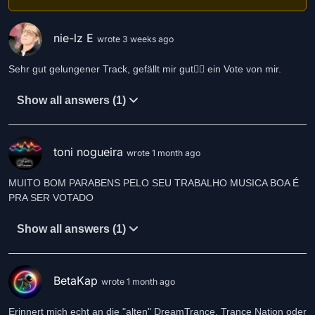
nie-lz E
wrote 3 weeks ago
Sehr gut gelungener Track, gefällt mir gut👍🏻 ein Vote von mir.
Show all answers (1)
toni nogueira
wrote 1 month ago
MUITO BOM PARABENS PELO SEU TRABALHO MUSICA BOA É
Show all answers (1)
BetaKap
wrote 1 month ago
Erinnert mich echt an die "alten" DreamTrance, Trance Nation oder