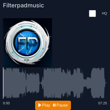
Filterpadmusic
HQ
0:00
07:25
Play
Pause