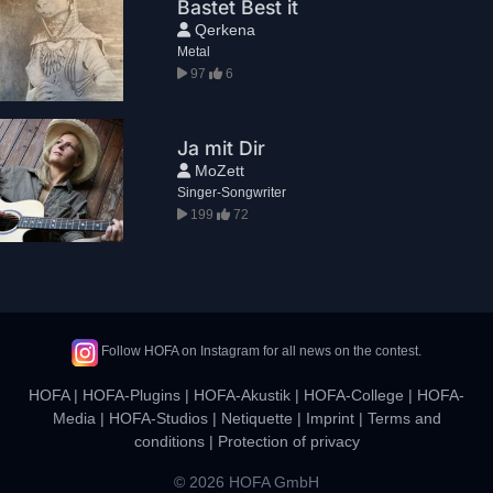
Bastet Best it
Qerkena
Metal
97
6
Ja mit Dir
MoZett
Singer-Songwriter
199
72
Follow HOFA on Instagram for all news on the contest.
HOFA
|
HOFA-Plugins
|
HOFA-Akustik
|
HOFA-College
|
HOFA-
Media
|
HOFA-Studios
|
Netiquette
|
Imprint
|
Terms and
conditions
|
Protection of privacy
© 2026 HOFA GmbH