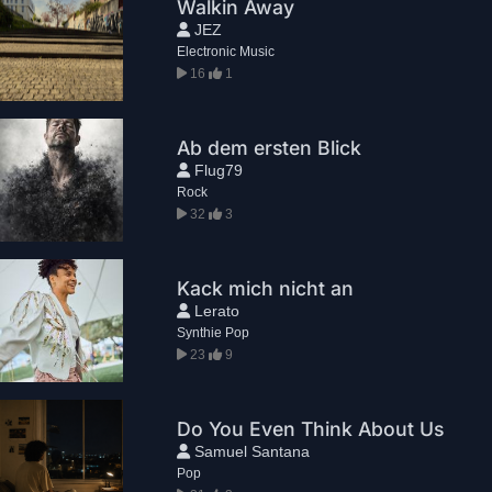
Walkin Away
JEZ
Electronic Music
16
1
Ab dem ersten Blick
Flug79
Rock
32
3
Kack mich nicht an
Lerato
Synthie Pop
23
9
Do You Even Think About Us
Samuel Santana
Pop