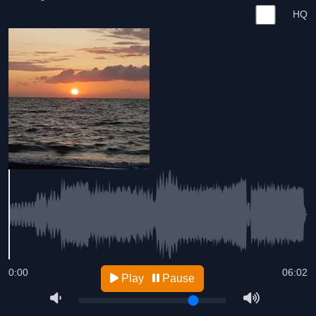
HQ
0:00
06:02
Play
Pause