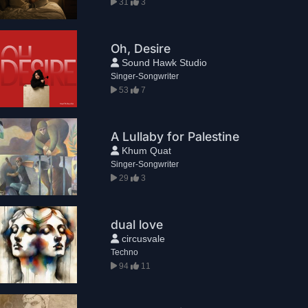
31
3
Oh, Desire
Sound Hawk Studio
Singer-Songwriter
53
7
A Lullaby for Palestine
Khum Quat
Singer-Songwriter
29
3
dual love
circusvale
Techno
94
11