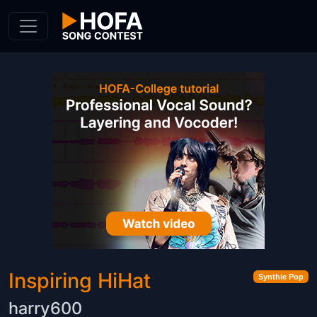
Skip to Content
Inspiring HiHat
Synthie Pop
harry600