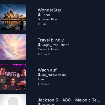
WonderStar
Facor
Drum and Bass
6
1
Travel blindly
Gaga_Productions
Electronic Music
11
0
Wach auf
kai_sui@web.de
Punk
15
2
Jackson 5 - ABC - Melodic Techno RemiX - 2026 - Sonnenwellen
JaZoON