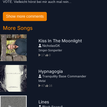
VOTE. Vielleicht hörst bei mir auch mal rein...
Show more comments
More Songs
Kiss In The Moonlight
NicholasGK
Singer-Songwriter
17
0
Hypnagogia
Tranquility Base Commander
Metal
47
16
Lines
Black Seagull