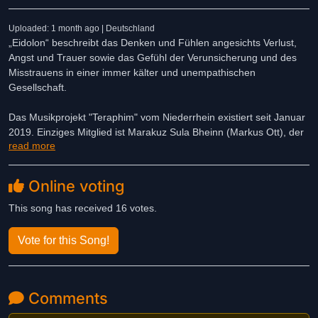
Uploaded: 1 month ago | Deutschland
„Eidolon“ beschreibt das Denken und Fühlen angesichts Verlust,
Angst und Trauer sowie das Gefühl der Verunsicherung und des
Misstrauens in einer immer kälter und unempathischen
Gesellschaft.
Das Musikprojekt "Teraphim" vom Niederrhein existiert seit Januar
2019. Einziges Mitglied ist Marakuz Sula Bheinn (Markus Ott), der
read more
bereits in den 1990er Jahren Teil des Duos "Agora Phobia" war.
Mit "Teraphim" verbindet er dunkle elektronische Klänge mit
melancholischer und oftmals introspektiver Lyrik.
Online voting
This song has received 16 votes.
Vote for this Song!
Comments