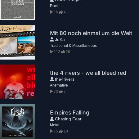
Rock
16
4
Mit 80 noch einmal um die Welt
JuKa
Traditional & Miscellaneous
112
26
the 4 rivers - we all bleed red
the4rivers
Alternative
73
7
Empires Falling
Chasing Fear
Metal
75
18