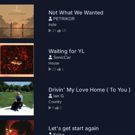
Not What We Wanted
PETRIKOR
Indie
37
15
Waiting for YL
SonicCar
House
22
1
Drivin' My Love Home ( To You )
Ian G
Country
5
2
Let's get start again
Kolaa