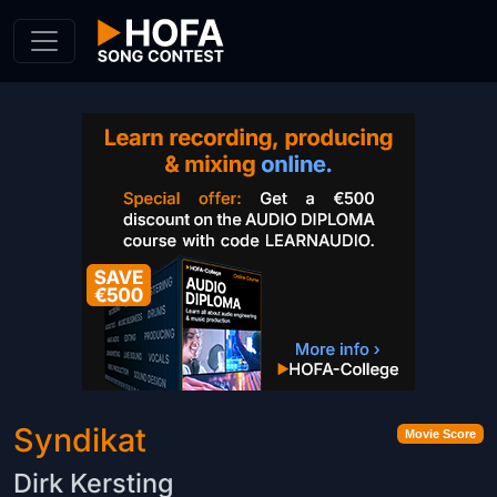
Skip to Content
Syndikat
Movie Score
Dirk Kersting