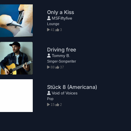
Only a Kiss
MSFiftyfive
Lounge
41
3
Driving free
Tommy B.
Singer-Songwriter
88
37
Stück 8 (Americana)
Void of Voices
Pop
15
2