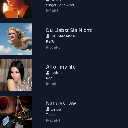
Singer-Songwriter
9
1
Du Liebst Sie Nicht!
Kai Stegenga
R'n'B
50
3
All of my life
Isabela
Pop
9
3
Natures Law
Cerxa
Techno
32
1