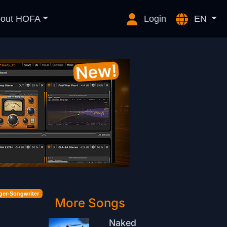
out HOFA
Login
EN
ger-Songwriter
More Songs
Naked