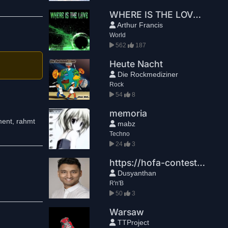
WHERE IS THE LOVE-Cut Edit
Arthur Francis
World
562
187
Heute Nacht
Die Rockmediziner
Rock
54
8
memoria
ement, rahmt
mabz
Techno
24
3
https://hofa-contest.com/?utm_source=brevo&utm_medium=email&utm_campaign=StudioNews%202026-06-12%20DEUTSCH
Dusyanthan
R'n'B
50
3
Warsaw
TTProject