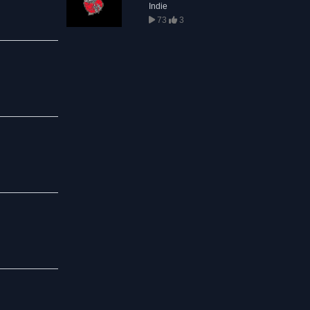
Indie
73
3