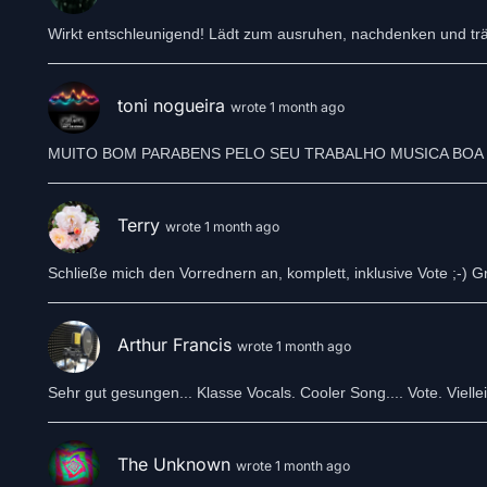
Wirkt entschleunigend! Lädt zum ausruhen, nachdenken und trä
toni nogueira
wrote 1 month ago
Terry
wrote 1 month ago
Schließe mich den Vorrednern an, komplett, inklusive Vote ;-) G
Arthur Francis
wrote 1 month ago
Sehr gut gesungen... Klasse Vocals. Cooler Song.... Vote. Viellei
The Unknown
wrote 1 month ago