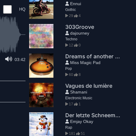
Ennui
HQ
Gothic
29
4
303Groove
dajourney
Techno
12
0
Dreams of another World
03:42
Miss Magic Pad
Pop
60
8
Vagues de lumière
Shamani
Electronic Music
17
1
Der letzte Schneemann im Dezember
Emjay Okay
Rap
181
51