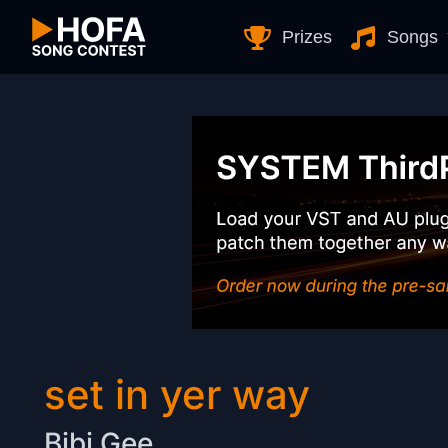
Skip to Content
Prizes
Songs
set in yer way
Bibi Gee