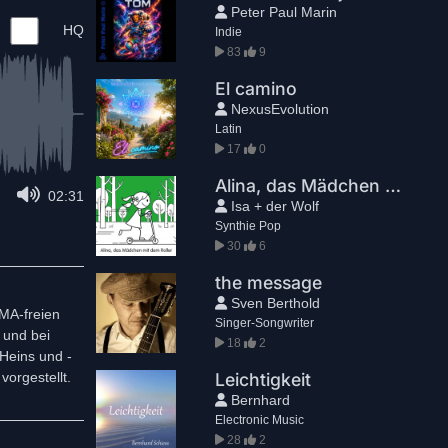
Peter Paul Marin
HQ
Indie
83
9
El camino
NexusEvolution
Latin
17
0
Alina, das Mädchen mit dem Roller (Couch Mix)
02:31
Isa + der Wolf
Synthie Pop
30
6
the message
Sven Berthold
EMA-freien
Singer-Songwriter
 und bei
18
2
BHeins und -
vorgestellt.
Leichtigkeit
Bernhard
Electronic Music
28
2