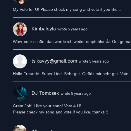
My Vote for U! Please check my song and vote if you like...
Kimbaleyla
wrote 5 years ago
Wow, sehr schön, das werde ich weiter empfehlen👍. Gut gema
tsikavyy@gmail.com
wrote 5 years ago
Hallo Freunde. Super Lied. Sehr gut. Geffält mir sehr gut. Vote. V
DJ Tomcsek
wrote 5 years ago
Great Job! I like your song! Vote 4 U!
Please check my song and vote if you like, thanks :)