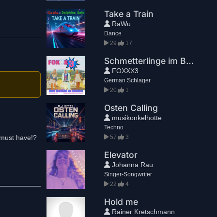
Take a Train
RaWu
Dance
29
17
Schmetterlinge im Bauch
FOXXX3
German Schlager
20
1
Osten Calling
musikonkelhotte
Techno
 must have!?
57
3
Elevator
Johanna Rau
Singer-Songwriter
22
4
Hold me
Rainer Kretschmann