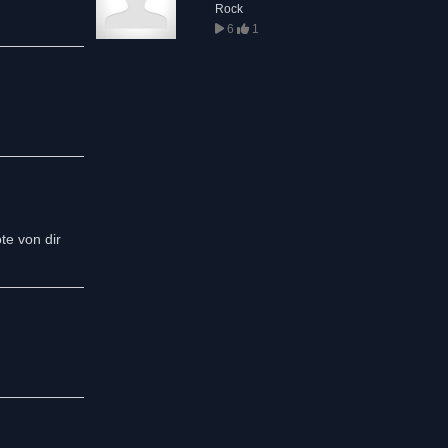
Rock
6
1
te von dir