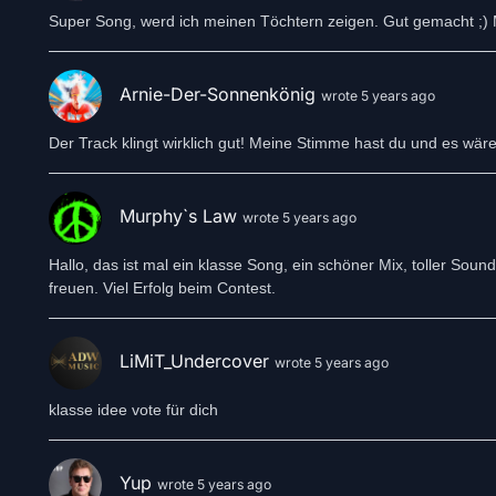
Super Song, werd ich meinen Töchtern zeigen. Gut gemacht ;) Mei
Arnie-Der-Sonnenkönig
wrote 5 years ago
Der Track klingt wirklich gut! Meine Stimme hast du und es wär
Murphy`s Law
wrote 5 years ago
Hallo, das ist mal ein klasse Song, ein schöner Mix, toller So
freuen. Viel Erfolg beim Contest.
LiMiT_Undercover
wrote 5 years ago
klasse idee vote für dich
Yup
wrote 5 years ago