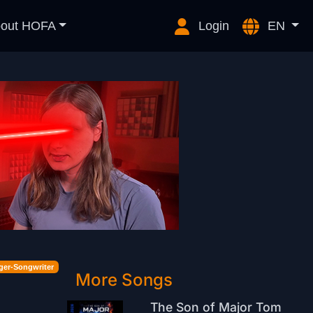
out HOFA
Login
EN
ger-Songwriter
More Songs
The Son of Major Tom