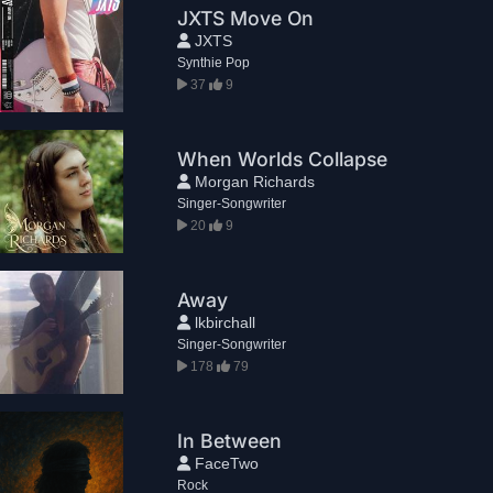
JXTS Move On
JXTS
Synthie Pop
37
9
When Worlds Collapse
Morgan Richards
Singer-Songwriter
20
9
Away
lkbirchall
Singer-Songwriter
178
79
In Between
FaceTwo
Rock