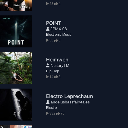
23
4
POINT
JPMX.08
Electronic Music
53
8
Heimweh
NuitaryTM
Hip-Hop
14
3
Electro Leprechaun
angelusbassfairytales
Electro
332
76