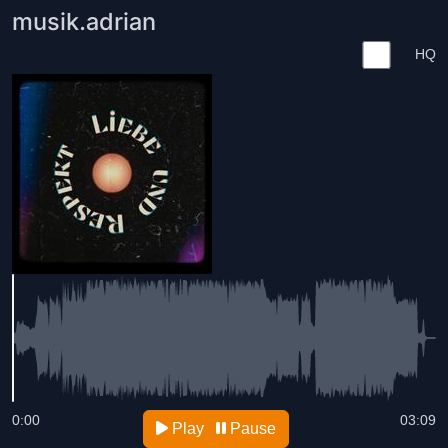
musik.adrian
HQ
0:00
03:09
Play
Pause