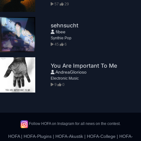
57
29
sehnsucht
fibee
Synthie Pop
45
6
You Are Important To Me
AndreaGlorioso
Electronic Music
9
0
Follow HOFA on Instagram for all news on the contest.
HOFA
|
HOFA-Plugins
|
HOFA-Akustik
|
HOFA-College
|
HOFA-