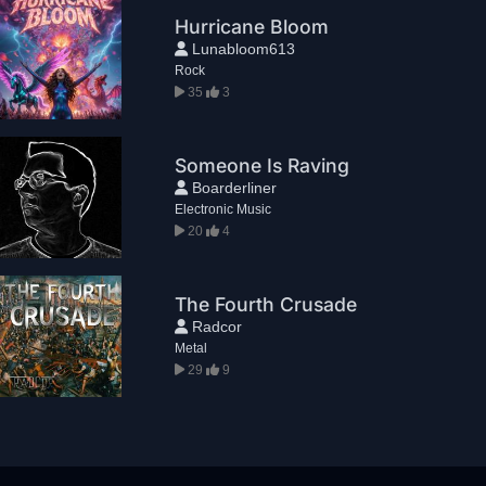
Hurricane Bloom
Lunabloom613
Rock
35
3
Someone Is Raving
Boarderliner
Electronic Music
20
4
The Fourth Crusade
Radcor
Metal
29
9