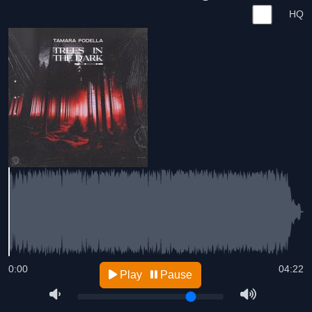
HQ
0:00
04:22
Play
Pause