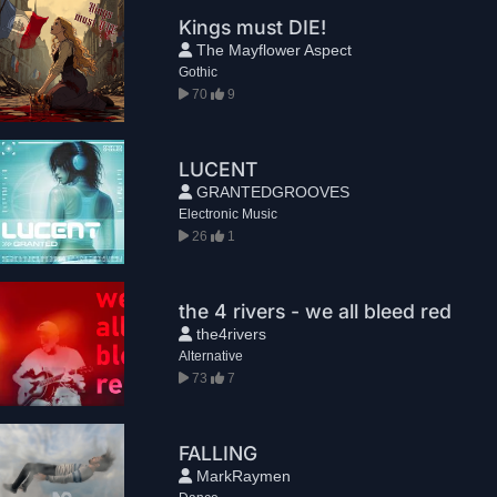
Kings must DIE!
The Mayflower Aspect
Gothic
70
9
LUCENT
GRANTEDGROOVES
Electronic Music
26
1
the 4 rivers - we all bleed red
the4rivers
Alternative
73
7
FALLING
MarkRaymen