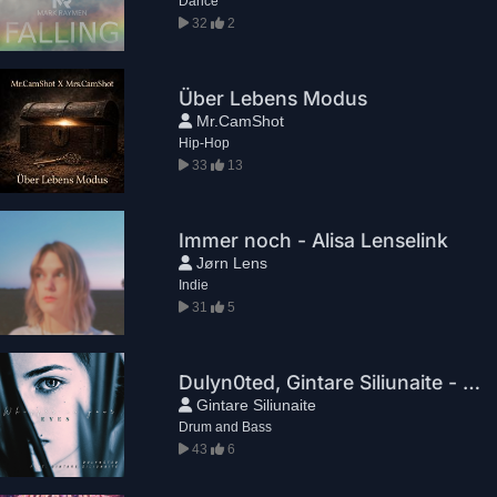
Dance
32
2
Über Lebens Modus
Mr.CamShot
Hip-Hop
33
13
Immer noch - Alisa Lenselink
Jørn Lens
Indie
31
5
Dulyn0ted, Gintare Siliunaite - Whisper In Your Eyes
Gintare Siliunaite
Drum and Bass
43
6