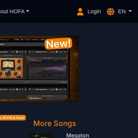
out HOFA
Login
EN
, R'n'B & Soul
More Songs
Megaton