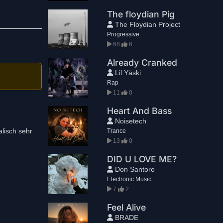
The floydian Pig
The Floydian Project
Progressive
68
6
Already Cranked
Lil Yäski
Rap
11
0
Heart And Bass
Noisetech
alisch sehr
Trance
13
0
DID U LOVE ME?
Don Santoro
Electronic Music
7
2
Feel Alive
BRADE