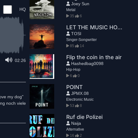
Joey Sun
HQ
Metal
35
6
LET THE MUSIC HOLD ME
TOSI
Singer-Songwriter
85
14
Flip the coin in the air
02:26
Hashedbag0098
Hip-Hop
6
0
POINT
JPMX.08
love my dog"
Electronic Music
ng noch viele
53
8
Ruf die Polizei
Naija
Alternative
16
2