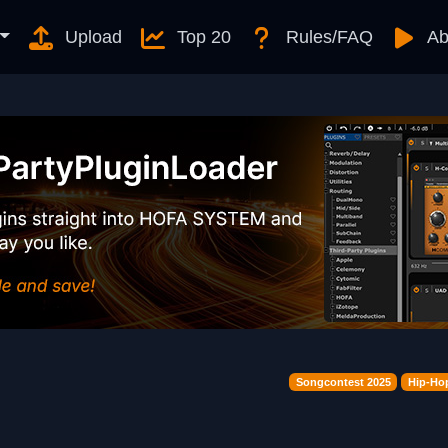
Upload
Top 20
Rules/FAQ
Ab
Songcontest 2025
Hip-Hop