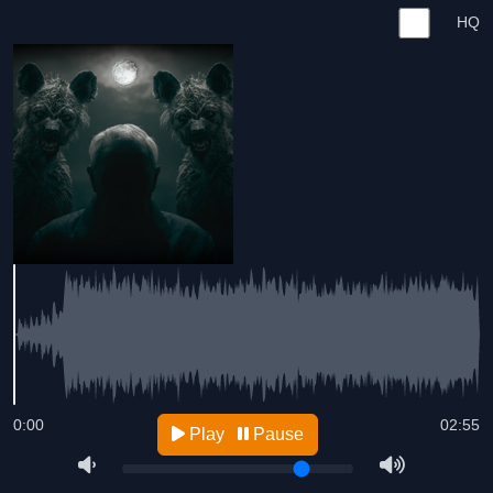
HQ
0:00
02:55
Play
Pause