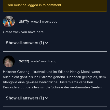
Mit diesem Beitrag möchte Unter dem Kranz zeigen, dass selbst in
You must be logged in to comment.
den dunkelsten Themen eine Form von Wahrheit und
Verbundenheit liegen kann.
Blaffy
wrote 3 weeks ago
Great track you have here
Show all answers (1)
peteg
wrote 1 month ago
Heiserer Gesang – kraftvoll und im Stil des Heavy Metal, wenn
auch nicht ganz bis ins Extreme gehend. Dennoch gelingt es, dem
Klangbild eine gewisse bedrohliche Düsternis zu verleihen.
Besonders gut gefallen mir die Schreie der verdammten Seelen.
Show all answers (1)