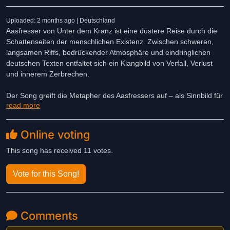
Uploaded: 2 months ago | Deutschland
Aasfresser von Unter dem Kranz ist eine düstere Reise durch die
Schattenseiten der menschlichen Existenz. Zwischen schweren,
langsamen Riffs, bedrückender Atmosphäre und eindringlichen
deutschen Texten entfaltet sich ein Klangbild von Verfall, Verlust
und innerem Zerbrechen.
Der Song greift die Metapher des Aasfressers auf – als Sinnbild für
read more
all jene Kräfte, die sich von Schwäche, Schmerz und
Hoffnungslosigkeit nähren. Dabei entsteht kein bloßes Bild der
Zerstörung, sondern eine intensive Auseinandersetzung mit den
Online voting
Abgründen der Psyche und den Narben, die das Leben hinterlässt.
This song has received 11 votes.
Musikalisch verbindet Aasfresser die Schwere des Doom Metal mit
melancholischer Tiefe und schafft einen Raum, in dem Stille und
Vote for this Song!
Wucht gleichermaßen wirken. Das Ergebnis ist ein
atmosphärisches Ritual aus Klang und Emotion – kompromisslos,
beklemmend und zugleich von einer eigenartigen Schönheit
Comments
geprägt.