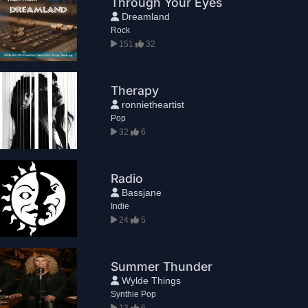
Through Your Eyes
Dreamland
Rock
151
32
Therapy
ronnietheartist
Pop
32
6
Radio
Bassjane
Indie
24
5
Summer Thunder
Wylde Things
Synthie Pop
13
6