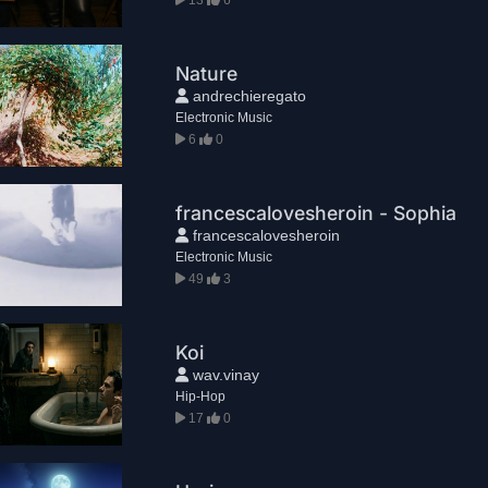
Nature
andrechieregato
Electronic Music
6
0
francescalovesheroin - Sophia
francescalovesheroin
Electronic Music
49
3
Koi
wav.vinay
Hip-Hop
17
0