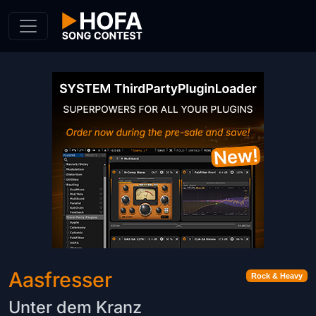
Skip to Content
Aasfresser
Rock & Heavy
Unter dem Kranz