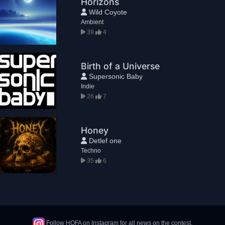
Horizons
Wild Coyote
Ambient
39
4
Birth of a Universe
Supersonic Baby
Indie
26
7
Honey
Detlef one
Techno
35
6
Follow HOFA on Instagram for all news on the contest.