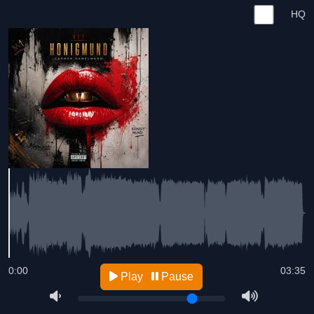
HQ
0:00
03:35
Play
Pause