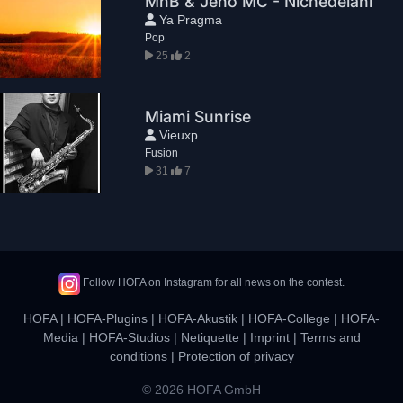
MnB & Jeho MC - Nicnedělání
Ya Pragma
Pop
25
2
Miami Sunrise
Vieuxp
Fusion
31
7
Follow HOFA on Instagram for all news on the contest.
HOFA
|
HOFA-Plugins
|
HOFA-Akustik
|
HOFA-College
|
HOFA-
Media
|
HOFA-Studios
|
Netiquette
|
Imprint
|
Terms and
conditions
|
Protection of privacy
© 2026 HOFA GmbH