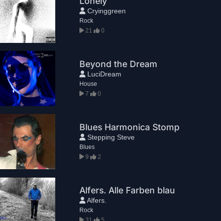
Lonely
Cryinggreen
Rock
21
0
Beyond the Dream
LuciDream
House
7
0
Blues Harmonica Stomp
Stepping Steve
Blues
9
2
Alfers. Alle Farben blau
Alfers.
Rock
31
5