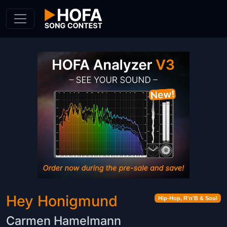
Skip to Content
Hey Honigmund
Hip-Hop, R'n'B & Soul
Carmen Hamelmann