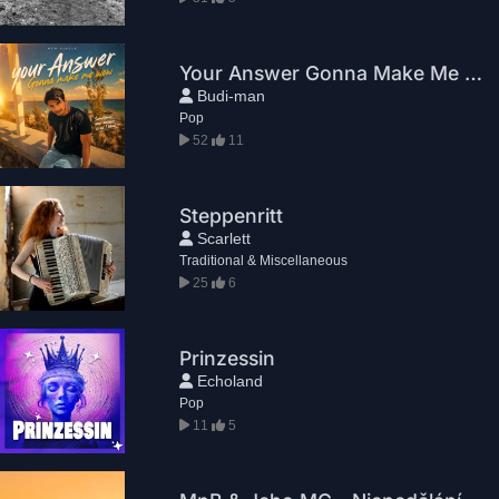
Your Answer Gonna Make Me WoW
Budi-man
Pop
52
11
Steppenritt
Scarlett
Traditional & Miscellaneous
25
6
Prinzessin
Echoland
Pop
11
5