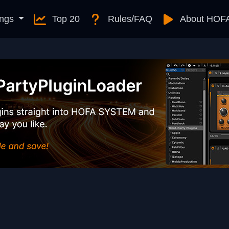
ngs
Top 20
Rules/FAQ
About HOF