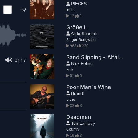
PIECES
HQ
Indie
12
1
Größe L
Alida Scheibli
Singer-Songwriter
962
220
Sand Slipping - Alfaia x Nick Felino
04:17
Nick Felino
Folk
51
5
Poor Man´s Wine
Brandl
Blues
33
3
Deadman
TomLaineuy
Country
19
3