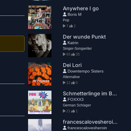
Anywhere I go
Boris M
Pop
7
2
Der wunde Punkt
Katrin
Singer-Songwriter
93
35
Dei Lori
Downtempo Sisters
Alternative
12
0
Schmetterlinge im Bauch
FOXXX3
German Schlager
21
1
francescalovesheroin - Sophia
francescalovesheroin