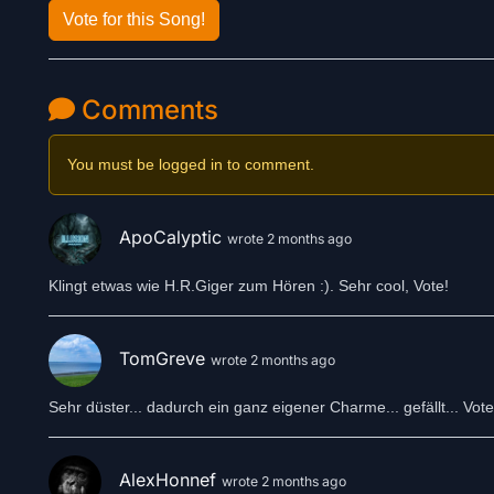
Vote for this Song!
Comments
You must be logged in to comment.
ApoCalyptic
wrote 2 months ago
Klingt etwas wie H.R.Giger zum Hören :). Sehr cool, Vote!
TomGreve
wrote 2 months ago
Sehr düster... dadurch ein ganz eigener Charme... gefällt... Vo
AlexHonnef
wrote 2 months ago