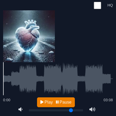
HQ
0:00
03:08
Play
Pause