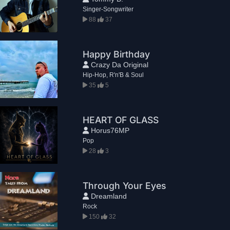
Singer-Songwriter
88
37
Happy Birthday
Crazy Da Original
Hip-Hop, R'n'B & Soul
35
5
HEART OF GLASS
Horus76MP
Pop
28
3
Through Your Eyes
Dreamland
Rock
150
32