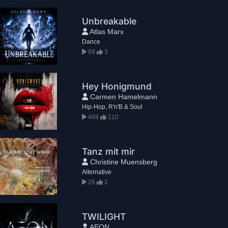
Unbreakable
Atlas Marx
Dance
89
3
Hey Honigmund
Carmen Hamelmann
Hip-Hop, R'n'B & Soul
468
110
Tanz mit mir
Christine Muensberg
Alternative
26
2
TWILIGHT
AEON