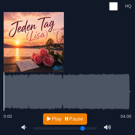
HQ
0:00
04:00
Play
Pause