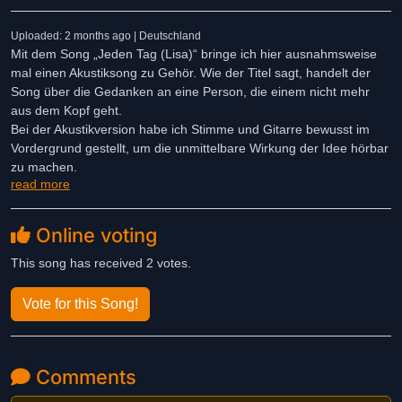
Uploaded: 2 months ago | Deutschland
Mit dem Song „Jeden Tag (Lisa)“ bringe ich hier ausnahmsweise
mal einen Akustiksong zu Gehör. Wie der Titel sagt, handelt der
Song über die Gedanken an eine Person, die einem nicht mehr
aus dem Kopf geht.
Bei der Akustikversion habe ich Stimme und Gitarre bewusst im
Vordergrund gestellt, um die unmittelbare Wirkung der Idee hörbar
zu machen.
read more
Ich produziere und singe normalerweise im Bereich 80er-Jahre-
inspirierter Synth-Pop-Musik unter dem Namen BLUE72.
Online voting
Von diesem Song hier ist perspektivisch auch eine
englischsprachige, elektronisch arrangierte Version im Synth-Pop-
This song has received 2 votes.
Stil geplant.
Vote for this Song!
Verraten sei noch, dass die Lisa eine tatsächlich existierende
Person ist. Sie ist sogar über Social Media sehr bekannt. Mehr
dazu gibt es im Song :-) Sie hat mich zu diesem Song inspiriert!
Comments
Der Song ist am heimischen PC entstanden, mit meiner Original-