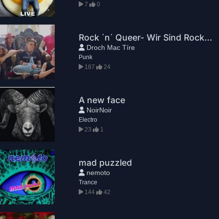
7
0
Rock ´n´ Queer- Wir Sind Rock ´n´ Queer
Droch Mac Tíre
Punk
187
24
A new face
NoirNoir
Electro
23
1
mad puzzled
nemoto
Trance
144
42