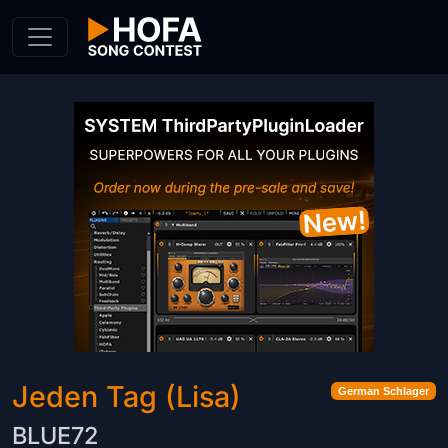
Skip to Content
Jeden Tag (Lisa)
German Schlager
BLUE72