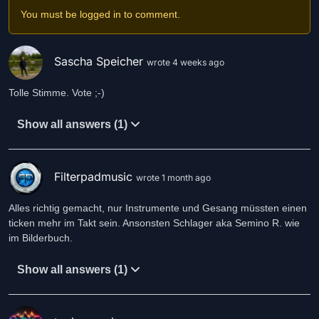
Stimme. Lediglich beim Musik-Cover hab ich mich der KI bedient.
You must be logged in to comment.
Ich hoffe, der Song lässt Euch ein wenig zum mitwippen bewegen.
Sascha Speicher
wrote 4 weeks ago
Tolle Stimme. Vote ;-)
Show all answers (1)
Filterpadmusic
wrote 1 month ago
Alles richtig gemacht, nur Instrumente und Gesang müssten einen
ticken mehr im Takt sein. Ansonsten Schlager aka Semino R. wie
im Bilderbuch.
Show all answers (1)