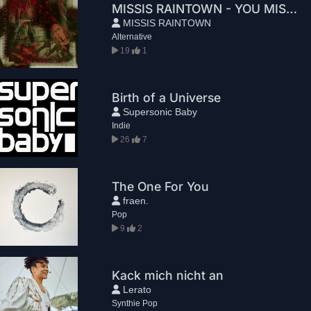
MISSIS RAINTOWN - YOU MISSED THE TRAIN
MISSIS RAINTOWN
Alternative
19
1
Birth of a Universe
Supersonic Baby
Indie
26
7
The One For You
fraen.
Pop
9
2
Kack mich nicht an
Lerato
Synthie Pop