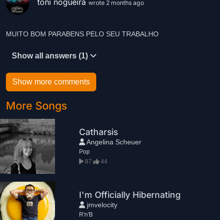
toni nogueira
wrote 2 months ago
Show all answers (1)
Show more comments
More Songs
Catharsis
Angelina Scheuer
Pop
87
44
I'm Officially Hibernating
jmvelocity
R'n'B