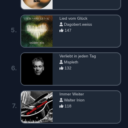
Lied vom Glück
Dagobert.weiss
5.
147
Verliebt in jeden Tag
Mspleth
6.
132
Immer Weiter
Walter Irion
7.
118