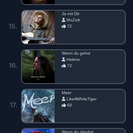
Ja mit Dir
MoZett
15.
72
Wenn du gehst
Helene
16.
72
Meer
LikeAWhiteTiger
17.
68
Wenn du glaubst