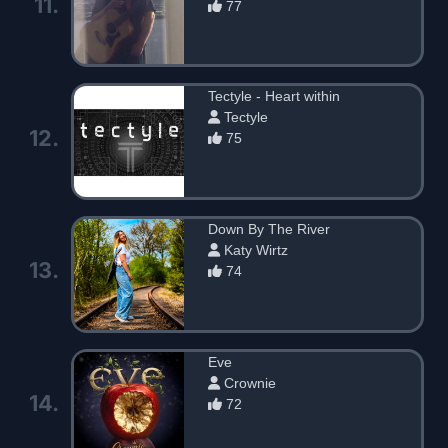
11.
77
Tectyle - Heart within
Tectyle
12.
75
Down By The River
Katy Wirtz
13.
74
Eve
Crownie
14.
72