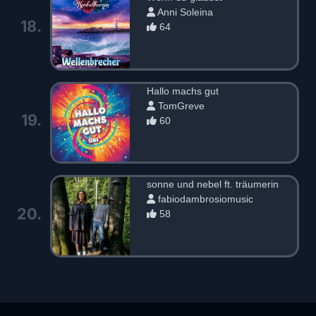
Anni Soleina
18.
64
Hallo machs gut
TomGreve
19.
60
sonne und nebel ft. träumerin
fabiodambrosiomusic
20.
58