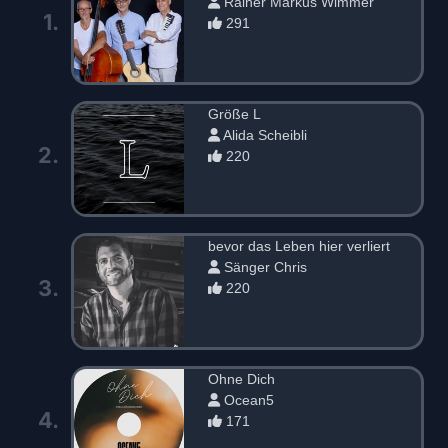
Rainer Markus Wimmer
1.
291
Größe L
Alida Scheibli
2.
220
bevor das Leben hier verliert
Sänger Chris
3.
220
Ohne Dich
Ocean5
4.
171