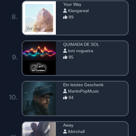
Your Way
Klangareal
8.
89
QUIMADA DE SOL
toni nogueira
9.
85
Ein letztes Geschenk
MartinPopMusic
10.
84
Away
lkbirchall