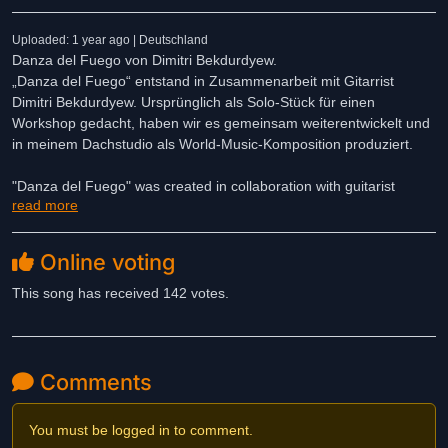
Uploaded: 1 year ago | Deutschland
Danza del Fuego von Dimitri Bekdurdyew.
„Danza del Fuego“ entstand in Zusammenarbeit mit Gitarrist
Dimitri Bekdurdyew. Ursprünglich als Solo-Stück für einen
Workshop gedacht, haben wir es gemeinsam weiterentwickelt und
in meinem Dachstudio als World-Music-Komposition produziert.
"Danza del Fuego" was created in collaboration with guitarist
read more
Dimitri Bekdurdyew. Originally intended as a song for a workshop,
we developed it further together and produced it as a world music
composition in my attic studio.
Online voting
This song has received 142 votes.
Comments
You must be logged in to comment.