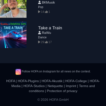
BKMusik
Pop
14
1
Take a Train
RaWu
Dance
29
17
Follow HOFA on Instagram for all news on the contest.
HOFA
|
HOFA-Plugins
|
HOFA-Akustik
|
HOFA-College
|
HOFA-
Media
|
HOFA-Studios
|
Netiquette
|
Imprint
|
Terms and
conditions
|
Protection of privacy
© 2026 HOFA GmbH