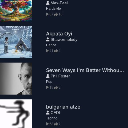
Max-Feel
Hardstyle
67
10
Akpata Oyi
Shawermelody
Dance
41
4
Seven Ways I'm Better Without You
Phil Foster
Pop
18
3
bulgarian atze
CEDI
Techno
58
7