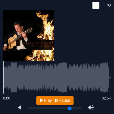
HQ
0:00
02:54
Play
Pause