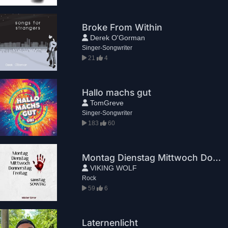
Broke From Within
Derek O'Gorman
Singer-Songwriter
21
4
Hallo machs gut
TomGreve
Singer-Songwriter
183
60
Montag Dienstag Mittwoch Donnerstag Freitag Samstag Sonntag
VIKING WOLF
Rock
59
6
Laternenlicht