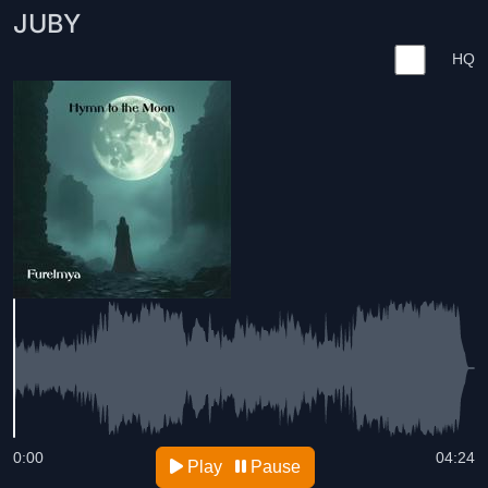
JUBY
HQ
0:00
04:24
Play
Pause