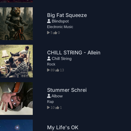
Big Fat Squeeze
Blindspot
Electronic Music
5
0
CHILL STRING - Allein
Chill String
Rock
89
13
Stummer Schrei
Albow
Rap
10
1
My Life's OK