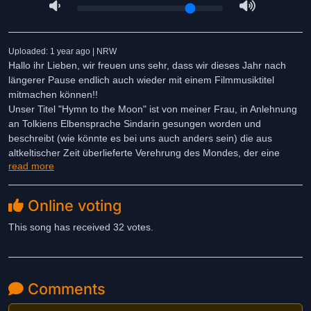
Uploaded: 1 year ago | NRW
Hallo ihr Lieben, wir freuen uns sehr, dass wir dieses Jahr nach
längerer Pause endlich auch wieder mit einem Filmmusiktitel
mitmachen können!!
Unser Titel "Hymn to the Moon" ist von meiner Frau, in Anlehnung
an Tolkiens Elbensprache Sindarin gesungen worden und
beschreibt (wie könnte es bei uns auch anders sein) die aus
altkeltischer Zeit überlieferte Verehrung des Mondes, der eine
read more
wichtige Rolle bei ihren Zyklen und Festen spielte. Priesterinnen
waren maßgeblich an den Ritualen beteiligt!
Die Streichinstrumente (Cello und Viola) sind physical modeling
Online voting
Instrumente, die nicht gesampled, sondern life performed wurden!
Dadurch konnten wir (..unserer Meinung nach) eine natürlichere
This song has received 32 votes.
Klangästhetik erzielen als mit einer Sample Library.
Ansonsten ist alles wieder (..auch wie immer) in unserem
Wohnzimmer komponiert, aufgenommen und gemastert worden.
Wir wünschen euch viel Spass mit unserer Musik und hoffen, dass
Comments
sie euch gefällt, auch wenn unsere Art ein bisschen "speziell" ist!!