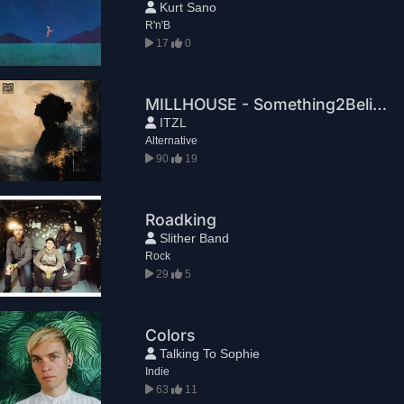
Kurt Sano
R'n'B
17
0
MILLHOUSE - Something2Believe
ITZL
Alternative
90
19
Roadking
Slither Band
Rock
29
5
Colors
Talking To Sophie
Indie
63
11