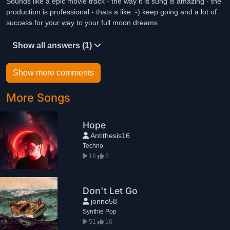
Sounds like a epic movie track - the way it is sung is amazing - the
production is professional - thats a like :-) keep going and a lot of
success for your way to your full moon dreams
Show all answers (1)
Show more comments
More Songs
Hope
Antithesis16
Techno
16
3
Don't Let Go
jonno58
Synthie Pop
51
16