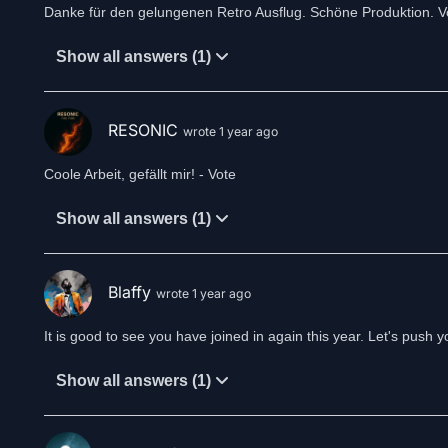
Danke für den gelungenen Retro Ausflug. Schöne Produktion. V
Show all answers (1)
RESONIC
wrote 1 year ago
Coole Arbeit, gefällt mir! - Vote
Show all answers (1)
Blaffy
wrote 1 year ago
It is good to see you have joined in again this year. Let's push
Show all answers (1)