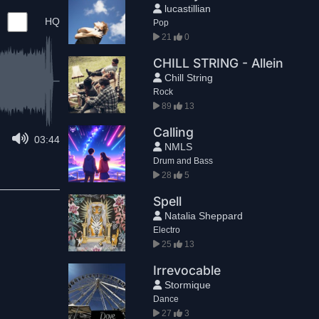
lucastillian
HQ
Pop
21
0
CHILL STRING - Allein
Chill String
Rock
89
13
Calling
03:44
NMLS
Drum and Bass
28
5
Spell
Natalia Sheppard
Electro
25
13
Irrevocable
Stormique
Dance
27
3