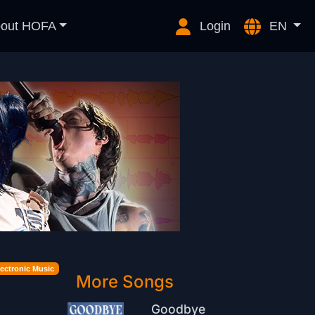
out HOFA
Login
EN
lectronic Music
More Songs
Goodbye