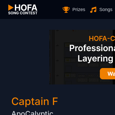
Skip to Content
Prizes
Songs
Captain F
ApoCalyptic