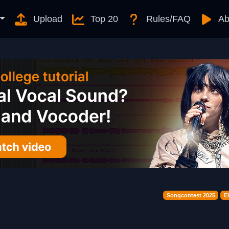
Upload
Top 20
Rules/FAQ
Ab
Songcontest 2025
E