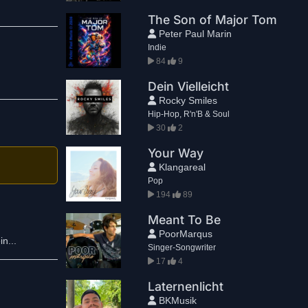
The Son of Major Tom
Peter Paul Marin
Indie
84
9
Dein Vielleicht
Rocky Smiles
Hip-Hop, R'n'B & Soul
30
2
Your Way
Klangareal
Pop
194
89
Meant To Be
PoorMarqus
n...
Singer-Songwriter
17
4
Laternenlicht
BKMusik