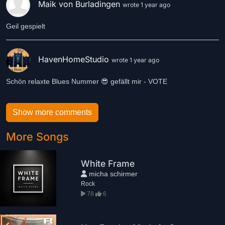
Maik von Burladingen
wrote 1 year ago
Geil gespielt
HavenHomeStudio
wrote 1 year ago
Schön relaxte Blues Nummer 😎 gefällt mir - VOTE
Show more comments
More Songs
White Frame
micha schirmer
Rock
78
6