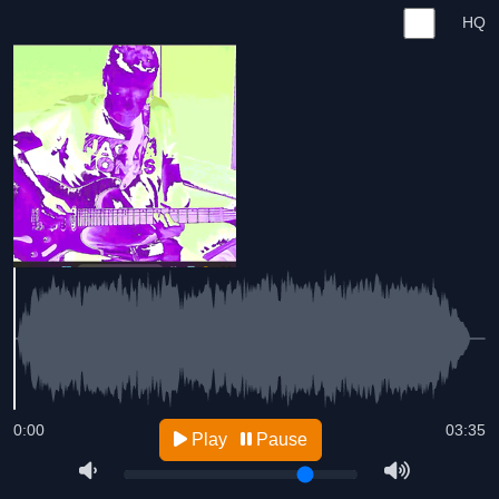
HQ
0:00
03:35
Play
Pause