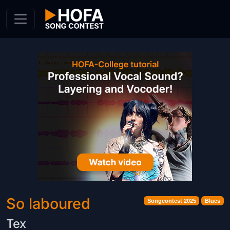
Skip to Content
So laboured
Songcontest 2025
Blues
Tex