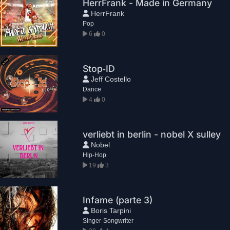
HerrFrank - Made in Germany
HerrFrank
Pop
6
0
Stop‑ID
Jeff Costello
Dance
4
0
verliebt in berlin - nobel X sulley
Nobel
Hip-Hop
19
3
Infame (parte 3)
Boris Tarpini
Singer-Songwriter