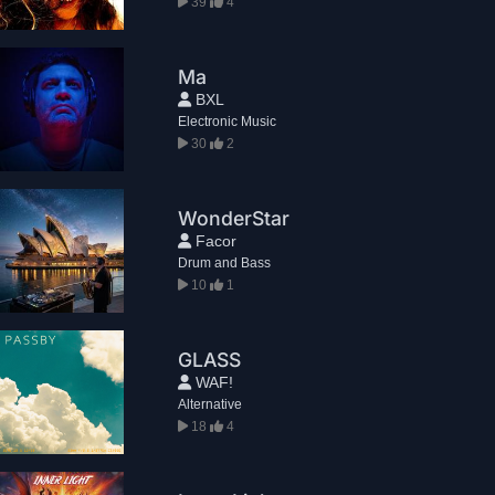
39
4
Ma
BXL
Electronic Music
30
2
WonderStar
Facor
Drum and Bass
10
1
GLASS
WAF!
Alternative
18
4