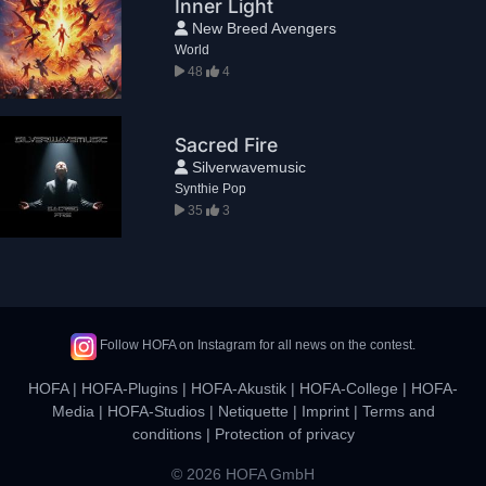
Inner Light
New Breed Avengers
World
48
4
Sacred Fire
Silverwavemusic
Synthie Pop
35
3
Follow HOFA on Instagram for all news on the contest.
HOFA
|
HOFA-Plugins
|
HOFA-Akustik
|
HOFA-College
|
HOFA-
Media
|
HOFA-Studios
|
Netiquette
|
Imprint
|
Terms and
conditions
|
Protection of privacy
© 2026 HOFA GmbH