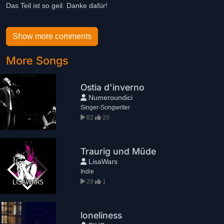
Das Teil ist so geil. Danke dafür!
Show more comments
More Songs
Ostia d'inverno
Numeroundici
Singer-Songwriter
82
20
Traurig und Müde
LisaWars
Indie
29
1
loneliness