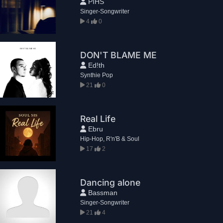
PIHS
Singer-Songwriter
4
0
DON'T BLAME ME
Ed!th
Synthie Pop
21
0
Real Life
Ebru
Hip-Hop, R'n'B & Soul
17
2
Dancing alone
Bassman
Singer-Songwriter
21
4