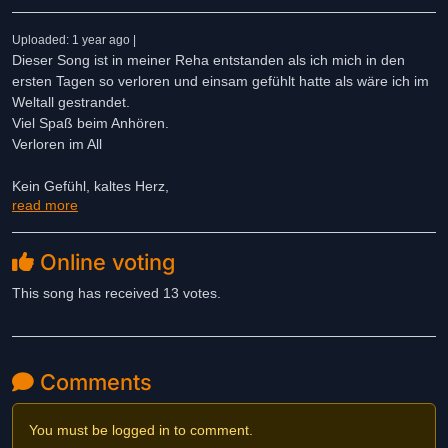
Uploaded: 1 year ago |
Dieser Song ist in meiner Reha entstanden als ich mich in den
ersten Tagen so verloren und einsam gefühlt hatte als wäre ich im
Weltall gestrandet.
Viel Spaß beim Anhören.
Verloren im All
Kein Gefühl, kaltes Herz,
read more
völlig leblos,nichts in mir,
kein Gespür, alles kalt.
Dunkle Nacht, Einsamkeit,
Online voting
alles schläft ich bin wach,
im Kopf nur Krach, Chaoszeit.
This song has received 13 votes.
Oh , mein Herz ist so schwer,
Oh ich fühl mich so leer.
Chorus:
Comments
Ich bin verloren im All, wie ein Atom im Urknall,
Wie ein Komet auf seiner einsamen Bahn.
You must be logged in to comment.
Mein Raumschiff ohne Pilot, ziellos in großer Not.