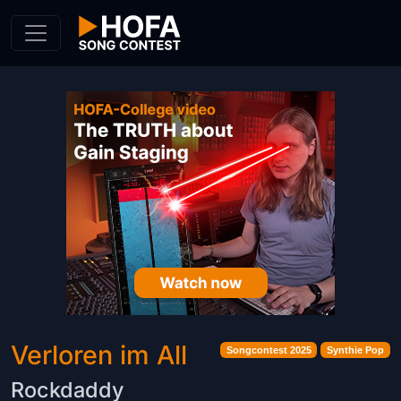
Skip to Content
Verloren im All
Songcontest 2025
Synthie Pop
Rockdaddy