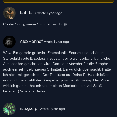
Ohne Fallschirm ohne Rettungsboot.
Rafi Rau
wrote 1 year ago
Kein Kontakt, isoliert,
ohne Zukunft zieh ich hier,
Cooler Song, meine Stimme hast Du👍
meine Bahn, jeden Tag.
Schon so lang so allein
ohne Hoffnung keiner weiß,
AlexHonnef
wo ich bin hier im All.
wrote 1 year ago
Oh , mein Herz ist so schwer,
Oh ich fühl mich so leer.
Wow. Bin gerade geflasht. Erstmal tolle Sounds und schön im
Stereobild verteilt, sodass insgesamt eine wunderbare klangliche
Bridge:
Atmosphäre geschaffen wird. Dann der Vocoder für die Strophe
auch ein sehr gelungenes Stilmittel. Bin wirklich überrascht. Hatte
Vielleicht kommt doch irgendwann,
ich nicht mit gerechnet. Der Text lässt auf Deine ReHa schließen
jemand vorbei der mich retten kann.
und doch verstrahlt der Song eher positive Stimmung. Der Mix ist
Der weiß wie es weiter geht,
wirklich gut und hat mir und meinen Monitorboxen viel Spaß
Wohin die Reise mich noch führt.
n.a.g.c.p.
wrote 1 year ago