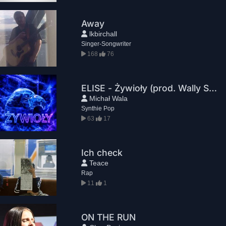
Away
lkbirchall
Singer-Songwriter
168
76
ELISE - Żywioły (prod. Wally Studio)
Michał Wala
Synthie Pop
63
17
Ich check
Teace
Rap
11
1
ON THE RUN