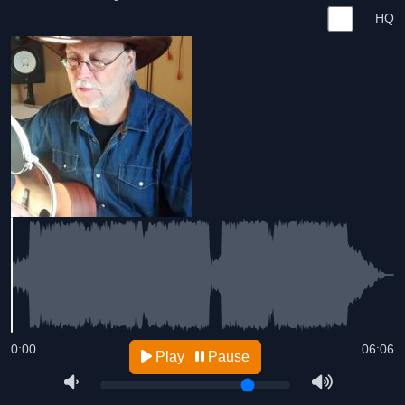
HQ
0:00
06:06
Play
Pause