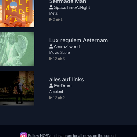
Selfmade Man
SpaceTimeAtNight
Metal
2
1
Lux requiem Aeternam
AmiraZ-world
Movie Score
12
3
alles auf links
EarDrum
Ambient
12
2
Follow HOFA on Instagram for all news on the contest.