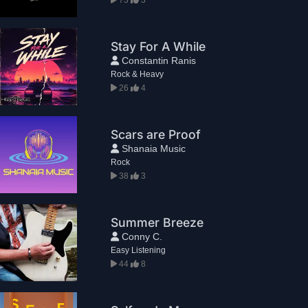
Stay For A While
Constantin Ranis
Rock & Heavy
26
4
Scars are Proof
Shanaia Music
Rock
38
3
Summer Breeze
Conny C.
Easy Listening
44
8