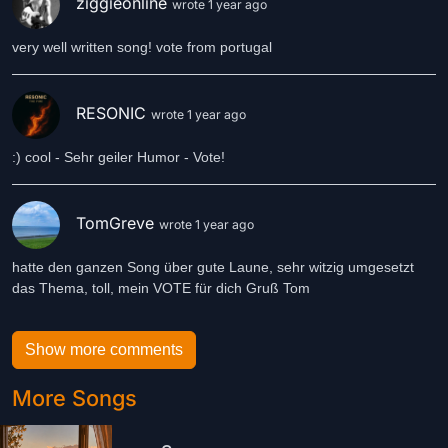
ziggieonline
wrote 1 year ago
very well written song! vote from portugal
RESONIC
wrote 1 year ago
:) cool - Sehr geiler Humor - Vote!
TomGreve
wrote 1 year ago
hatte den ganzen Song über gute Laune, sehr witzig umgesetzt
das Thema, toll, mein VOTE für dich Gruß Tom
Show more comments
More Songs