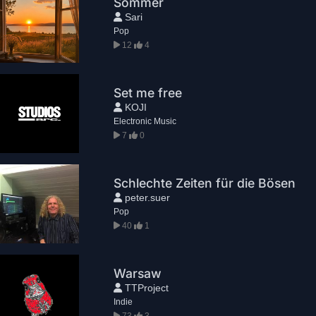
Sommer
Sari
Pop
12
4
Set me free
KOJI
Electronic Music
7
0
Schlechte Zeiten für die Bösen
peter.suer
Pop
40
1
Warsaw
TTProject
Indie
73
3