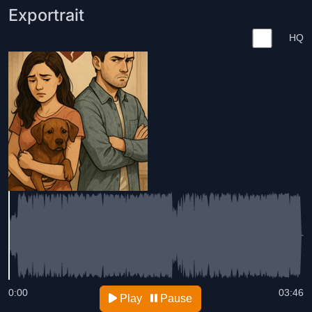
Exportrait
HQ
0:00
03:46
Play
Pause