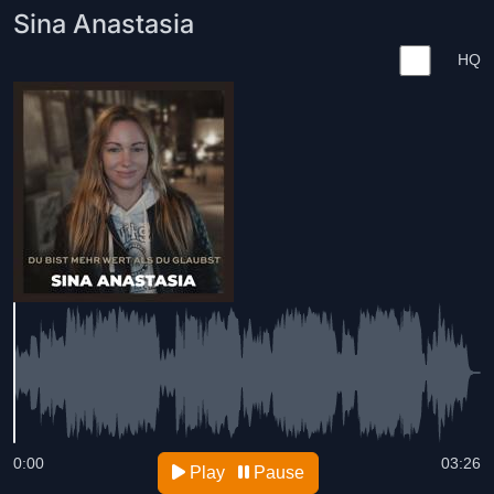
Sina Anastasia
HQ
0:00
03:26
Play
Pause