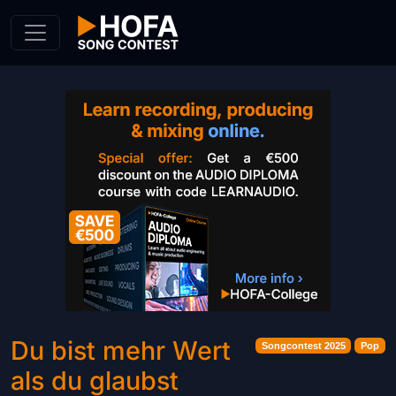
Skip to Content
Du bist mehr Wert
Songcontest 2025
Pop
als du glaubst