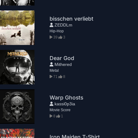
bisschen verliebt
ZEDDLm
Hip-Hop
39
3
Dear God
Mithered
Metal
71
8
Warp Ghosts
kassi0p3ia
Movie Score
8
1
Iron Maiden T-Shirt