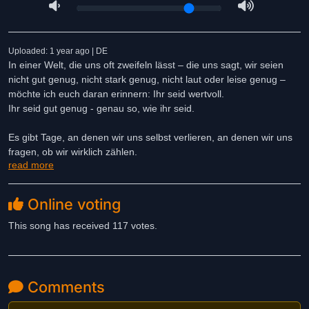
Uploaded: 1 year ago | DE
In einer Welt, die uns oft zweifeln lässt – die uns sagt, wir seien
nicht gut genug, nicht stark genug, nicht laut oder leise genug –
möchte ich euch daran erinnern: Ihr seid wertvoll.
Ihr seid gut genug - genau so, wie ihr seid.
Es gibt Tage, an denen wir uns selbst verlieren, an denen wir uns
fragen, ob wir wirklich zählen.
read more
Doch tief in euch steckt eine unglaubliche Kraft, die weit größer ist,
als ihr glaubt.
Online voting
Dieser Song ist für euch.
Für die, die manchmal an sich zweifeln.
This song has received 117 votes.
Für die, die sich übersehen oder nicht gut genug fühlen.
Für die, die eine Erinnerung brauchen, dass sie geliebt und wichtig
sind.
Comments
Lasst uns gemeinsam an uns glauben.