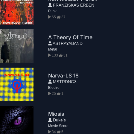
FRANZISKAS ERBEN
Punk
65
37
A Theory Of Time
ASTRAYABAND
Metal
133
31
Narva-LS 18
MSTRDNG3
Electro
25
1
Miosis
Duke's
Movie Score
34
5