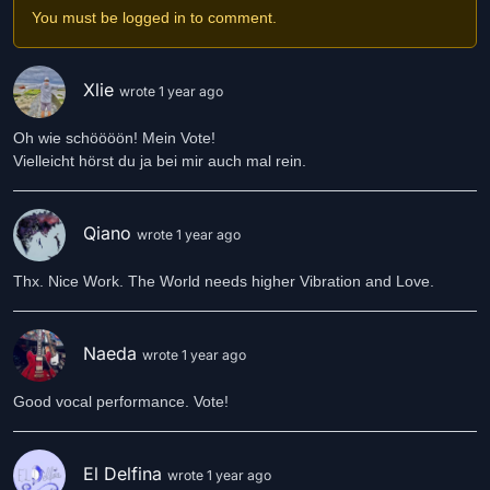
Lasst euch nie einreden, dass ihr weniger wert seid.
You must be logged in to comment.
Ihr seid mehr, als ihr je für möglich gehalten habt. 💙
Der Song stammt komplett aus meiner Feder und ich hoffe er
gefällt Euch…
Xlie
wrote 1 year ago
Eure Sina Anastasia🥰
Oh wie schöööön! Mein Vote!
Vielleicht hörst du ja bei mir auch mal rein.
Qiano
wrote 1 year ago
Thx. Nice Work. The World needs higher Vibration and Love.
Naeda
wrote 1 year ago
Good vocal performance. Vote!
El Delfina
wrote 1 year ago