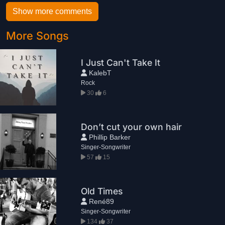
Show more comments
More Songs
I Just Can't Take It
KalebT
Rock
30
6
Don’t cut your own hair
Phillip Barker
Singer-Songwriter
57
15
Old Times
René89
Singer-Songwriter
134
37