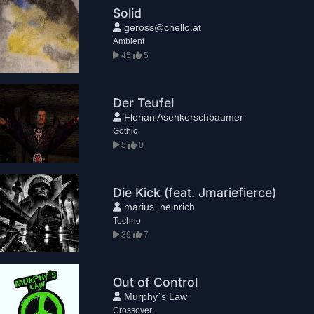
Solid
geross@chello.at
Ambient
45
5
Der Teufel
Florian Asenkerschbaumer
Gothic
5
0
Die Kick (feat. Jmariefierce)
marius_heinrich
Techno
39
7
Out of Control
Murphy´s Law
Crossover