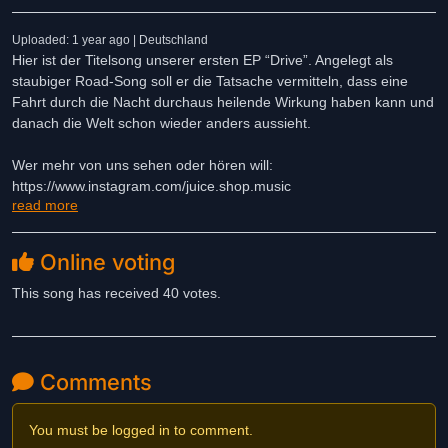
Uploaded: 1 year ago | Deutschland
Hier ist der Titelsong unserer ersten EP “Drive”. Angelegt als
staubiger Road-Song soll er die Tatsache vermitteln, dass eine
Fahrt durch die Nacht durchaus heilende Wirkung haben kann und
danach die Welt schon wieder anders aussieht.
Wer mehr von uns sehen oder hören will:
https://www.instagram.com/juice.shop.music
read more
https://open.spotify.com/album/4MEeGqQNY5kx0dDS6Xprm9?
si=4Uq0BKaGTNO4NVy6j9MppQ
Online voting
This song has received 40 votes.
Comments
You must be logged in to comment.