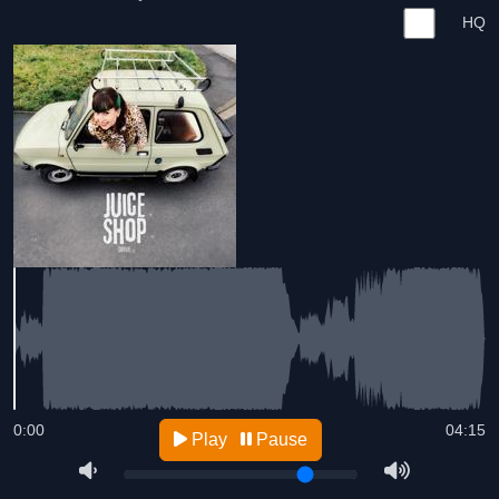
HQ
0:00
04:15
Play
Pause