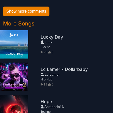
Show more comments
More Songs
Lucky Day
ju.na
Electro
95
6
Lc Lamer - Dollarbaby
Lc Lamer
Hip-Hop
19
0
Hope
Antithesis16
Techno