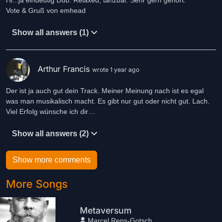
Hi...ja eindeutig Dub. Relaxed, tanzbar. Sehr gern gehört.
Vote & Gruß von emhead
Show all answers (1)
Arthur Francis
wrote 1 year ago
Der ist ja auch gut dein Track. Meiner Meinung nach ist es egal
was man musikalisch macht. Es gibt nur gut oder nicht gut. Lach.
Viel Erfolg wünsche ich dir…
Show all answers (2)
Show more comments
More Songs
Metaversum
Marcel Reps-Gotsch