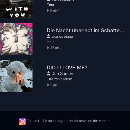
Emo
5
0
Die Nacht überlebt im Schatten. feat. LAURAH
aka suessie
Indie
36
4
DID U LOVE ME?
Don Santoro
Electronic Music
9
3
Follow HOFA on Instagram for all news on the contest.