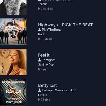
Techno
278
83
Highways - PICK THE BEAT
PickTheBeat
Rock
96
40
Feel it
Tomigotti
Synthie Pop
4
0
Betty lost
Entropic WaveformAIR
Electro
38
1