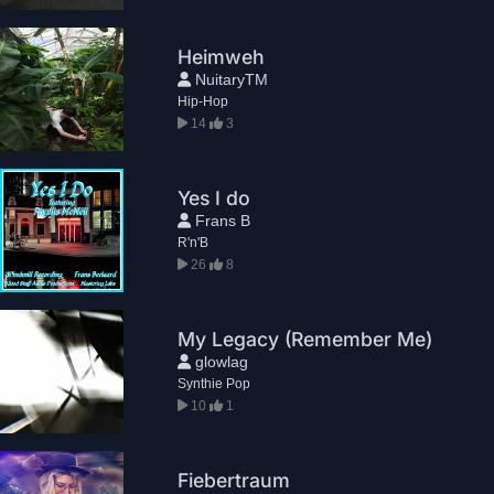
Heimweh
NuitaryTM
Hip-Hop
14
3
Yes I do
Frans B
R'n'B
26
8
My Legacy (Remember Me)
glowlag
Synthie Pop
10
1
Fiebertraum