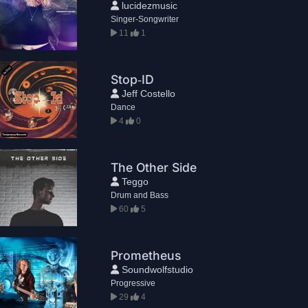
lucidezmusic
Singer-Songwriter
11
1
Stop‑ID
Jeff Costello
Dance
4
0
The Other Side
Teggo
Drum and Bass
60
5
Prometheus
Soundwolfstudio
Progressive
29
4