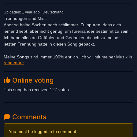
Uploaded: 1 year ago | Deutschland
Trennungen sind Mist.
Aber so halbe Sachen noch schlimmer. Zu spüren, dass dich
jemand liebt, aber nicht genug, um füreinander bestimmt zu sein.
Ich habe alles an Gefühlen und Gedanken die ich zu meiner
letzten Trennung hatte in diesen Song gepackt.
Meine Songs sind immer 100% ehrlich. Ich will mit meiner Musik in
read more
Worte fassen, was andere vielleicht nicht aussprechen können.
Ich schreibe und produziere meine Musik komplett alleine, hoffe
aber irgendwann Mitmusiker zu finden.
Online voting
This song has received 127 votes.
Der Song braucht zwar lange um aufzubauen, aber lasst euch auf
ihn und das Gefühl ein. Nehmt Teil an meinem Herzen, wenn es
am schwersten schlug.
Comments
You must be logged in to comment.