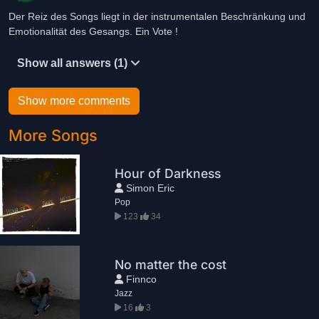
Der Reiz des Songs liegt in der instrumentalen Beschränkung und
Emotionalität des Gesangs. Ein Vote !
Show all answers (1)
Show more comments
More Songs
Hour of Darkness
Simon Eric
Pop
123
34
No matter the cost
Finnco
Jazz
16
3