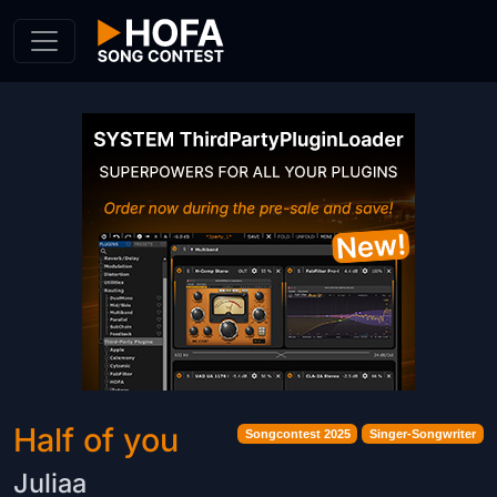
Skip to Content
Half of you
Songcontest 2025
Singer-Songwriter
Juliaa