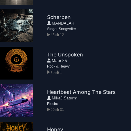
Scherben
MANDALAR
Singer-Songwriter
45
12
The Unspoken
Mauri85
Rock & Heavy
15
1
Heartbeat Among The Stars
MikaJ Saturn*
Electro
90
31
Honey