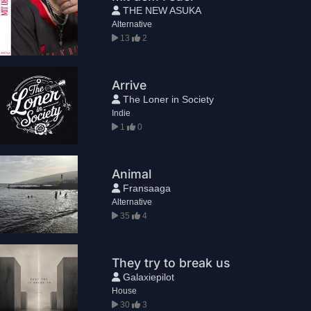
THE NEW ASUKA
Alternative
13
2
Arrive
The Loner in Society
Indie
1
0
Animal
Fransaaga
Alternative
35
4
They try to break us
Galaxiepilot
House
30
3