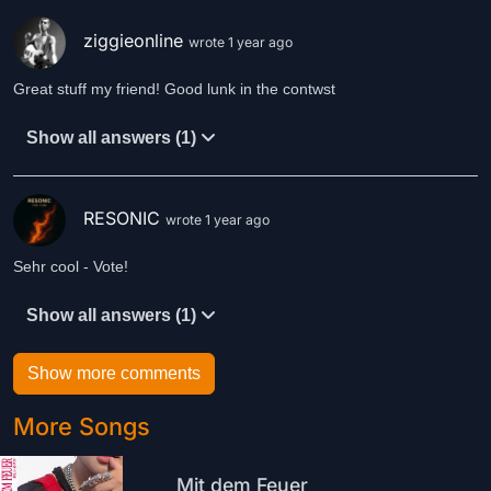
ziggieonline
wrote 1 year ago
Great stuff my friend! Good lunk in the contwst
Show all answers (1)
RESONIC
wrote 1 year ago
Sehr cool - Vote!
Show all answers (1)
Show more comments
More Songs
Mit dem Feuer