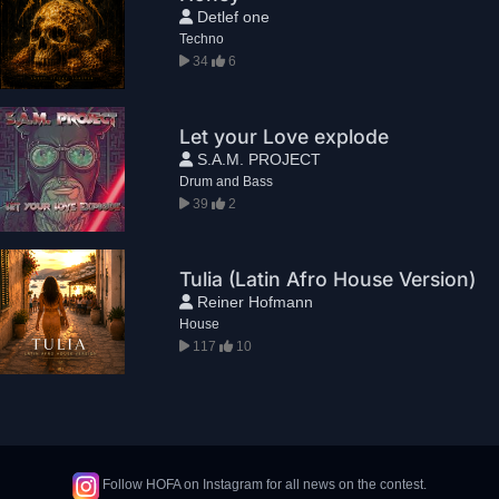
Detlef one
Techno
34
6
Let your Love explode
S.A.M. PROJECT
Drum and Bass
39
2
Tulia (Latin Afro House Version)
Reiner Hofmann
House
117
10
Follow HOFA on Instagram for all news on the contest.