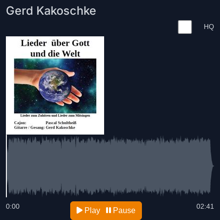
Gerd Kakoschke
HQ
0:00
02:41
Play
Pause