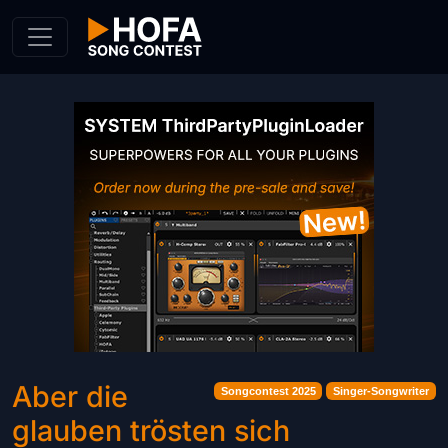
Skip to Content
Aber die
Songcontest 2025
Singer-Songwriter
glauben trösten sich