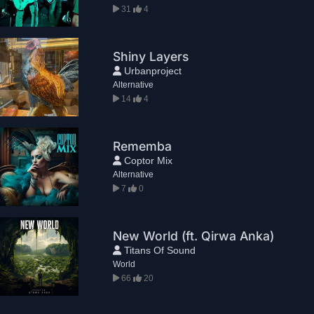
31
4
Shiny Layers
Urbanproject
Alternative
14
4
Rememba
Coptor Mix
Alternative
7
0
New World (ft. Qirwa Anka)
Titans Of Sound
World
66
20