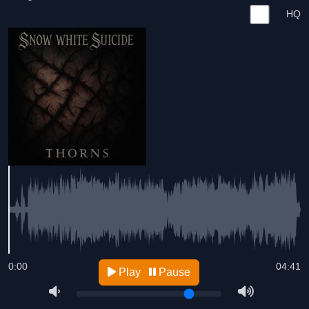
HQ
0:00
04:41
Play
Pause