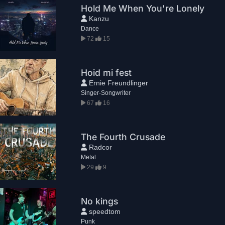
Hold Me When You're Lonely
Kanzu
Dance
72
15
Hoid mi fest
Ernie Freundlinger
Singer-Songwriter
67
16
The Fourth Crusade
Radcor
Metal
29
9
No kings
speedtom
Punk