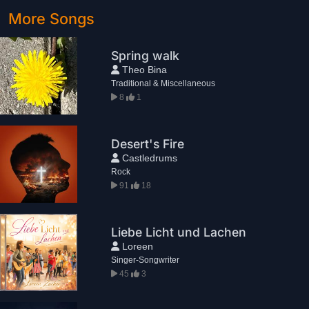
More Songs
Spring walk
Theo Bina
Traditional & Miscellaneous
8
1
Desert's Fire
Castledrums
Rock
91
18
Liebe Licht und Lachen
Loreen
Singer-Songwriter
45
3